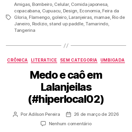
Amigas
,
Bombeiro
,
Celular
,
Comida japonesa
,
copacabana
,
Cupuacu
,
Design
,
Economia
,
Feira da
Gloria
,
Flamengo
,
goleiro
,
Laranjeiras
,
mamae
,
Rio de
Tags
Janeiro
,
Rodizio
,
stand up paddle
,
Tamarindo
,
Tangerina
Categorias
CRÔNICA
LITERATICE
SEM CATEGORIA
UMBIGADA
Medo e caô em
Lalanjeilas
(#hiperlocal02)
Por
Adilson Pereira
26 de março de 2026
Autor
Data
do
de
em
Nenhum comentário
post
publicação
Medo