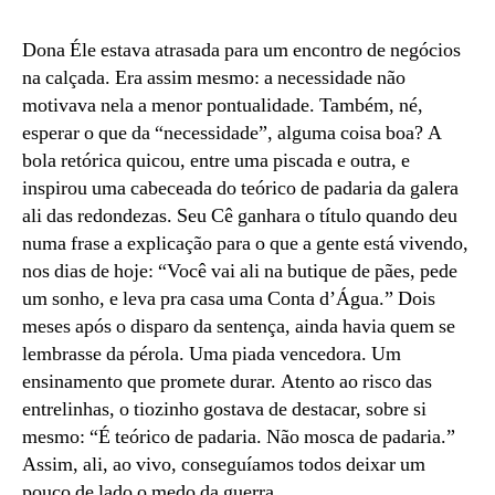
e
caô
Dona Éle estava atrasada para um encontro de negócios
em
na calçada. Era assim mesmo: a necessidade não
Lalanjeilas
motivava nela a menor pontualidade. Também, né,
(#hiperlocal02)
esperar o que da “necessidade”, alguma coisa boa? A
bola retórica quicou, entre uma piscada e outra, e
inspirou uma cabeceada do teórico de padaria da galera
ali das redondezas. Seu Cê ganhara o título quando deu
numa frase a explicação para o que a gente está vivendo,
nos dias de hoje: “Você vai ali na butique de pães, pede
um sonho, e leva pra casa uma Conta d’Água.” Dois
meses após o disparo da sentença, ainda havia quem se
lembrasse da pérola. Uma piada vencedora. Um
ensinamento que promete durar. Atento ao risco das
entrelinhas, o tiozinho gostava de destacar, sobre si
mesmo: “É teórico de padaria. Não mosca de padaria.”
Assim, ali, ao vivo, conseguíamos todos deixar um
pouco de lado o medo da guerra.