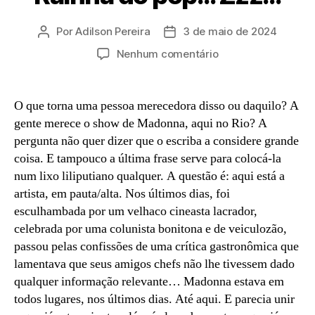
Por
Adilson Pereira
3 de maio de 2024
Autor
Data
do
de
em
Nenhum comentário
post
publicação
Rainha
do
pop…
O que torna uma pessoa merecedora disso ou daquilo? A
Zzz…
gente merece o show de Madonna, aqui no Rio? A
pergunta não quer dizer que o escriba a considere grande
coisa. E tampouco a última frase serve para colocá-la
num lixo liliputiano qualquer. A questão é: aqui está a
artista, em pauta/alta. Nos últimos dias, foi
esculhambada por um velhaco cineasta lacrador,
celebrada por uma colunista bonitona e de veiculozão,
passou pelas confissões de uma crítica gastronômica que
lamentava que seus amigos chefs não lhe tivessem dado
qualquer informação relevante… Madonna estava em
todos lugares, nos últimos dias. Até aqui. E parecia unir