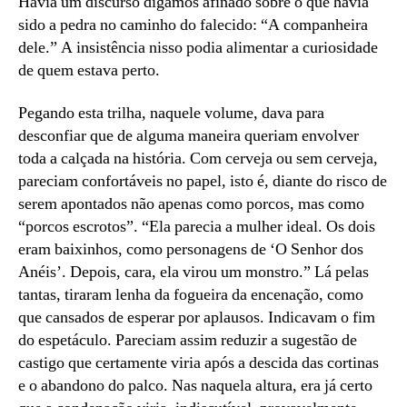
Havia um discurso digamos afinado sobre o que havia
sido a pedra no caminho do falecido: “A companheira
dele.” A insistência nisso podia alimentar a curiosidade
de quem estava perto.
Pegando esta trilha, naquele volume, dava para
desconfiar que de alguma maneira queriam envolver
toda a calçada na história. Com cerveja ou sem cerveja,
pareciam confortáveis no papel, isto é, diante do risco de
serem apontados não apenas como porcos, mas como
“porcos escrotos”. “Ela parecia a mulher ideal. Os dois
eram baixinhos, como personagens de ‘O Senhor dos
Anéis’. Depois, cara, ela virou um monstro.” Lá pelas
tantas, tiraram lenha da fogueira da encenação, como
que cansados de esperar por aplausos. Indicavam o fim
do espetáculo. Pareciam assim reduzir a sugestão de
castigo que certamente viria após a descida das cortinas
e o abandono do palco. Nas naquela altura, era já certo