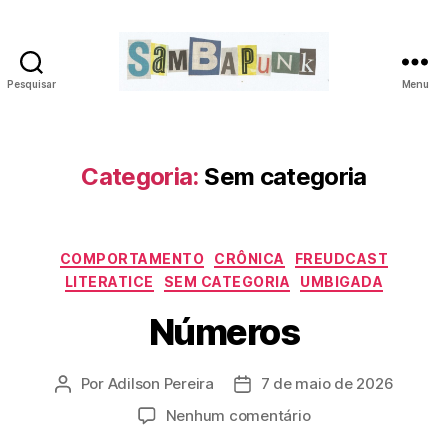
Pesquisar
Menu
sambapunk
Categoria:
Sem categoria
Categorias
COMPORTAMENTO
CRÔNICA
FREUDCAST
LITERATICE
SEM CATEGORIA
UMBIGADA
Números
Por
Adilson Pereira
7 de maio de 2026
Autor
Data
do
de
em
Nenhum comentário
post
publicação
Números