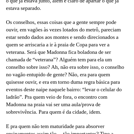
o que já estava junto, além é claro de apartar o que já
estava separado.
Os conselhos, essas coisas que a gente sempre pode
ouvir, em vagões às vezes lotados do metrô, pareciam
estar sendo dados aos montes e sendo direcionados a
quem se arriscaria a ir à praia de Copa para ver a
veterana. Será que Madonna fica boladona de ser
chamada de “veterana”? Alguém tem para ela um
conselho sobre isso? Ah, não era sobre isso, o conselho
no vagão entupido de gente? Não, era para quem
quisesse ouvir, e era em torno duma regra básica para
eventos deste naipe naquele bairro: “levar o celular do
ladrão”. Pra quem veio de fora, o encontro com
Madonna na praia vai ser uma aula/prova de
sobrevivência. Para quem é da cidade, idem.
E pra quem não tem maturidade para absorver
ensinamentos assim tão… tão importantes? Tipo a