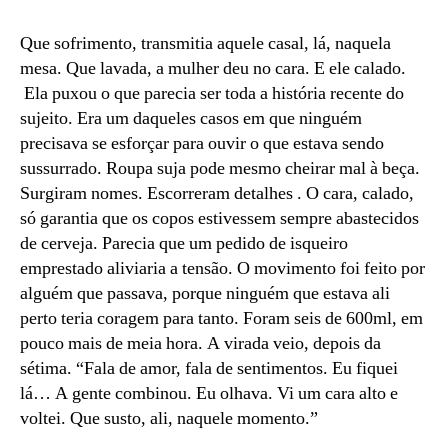
Connection
#14
Que sofrimento, transmitia aquele casal, lá, naquela
—
mesa. Que lavada, a mulher deu no cara. E ele calado.
Luz,
Ela puxou o que parecia ser toda a história recente do
câmera…
sujeito. Era um daqueles casos em que ninguém
goró
precisava se esforçar para ouvir o que estava sendo
e
sussurrado. Roupa suja pode mesmo cheirar mal à beça.
ação!
Surgiram nomes. Escorreram detalhes . O cara, calado,
só garantia que os copos estivessem sempre abastecidos
de cerveja. Parecia que um pedido de isqueiro
emprestado aliviaria a tensão. O movimento foi feito por
alguém que passava, porque ninguém que estava ali
perto teria coragem para tanto. Foram seis de 600ml, em
pouco mais de meia hora. A virada veio, depois da
sétima. “Fala de amor, fala de sentimentos. Eu fiquei
lá… A gente combinou. Eu olhava. Vi um cara alto e
voltei. Que susto, ali, naquele momento.”