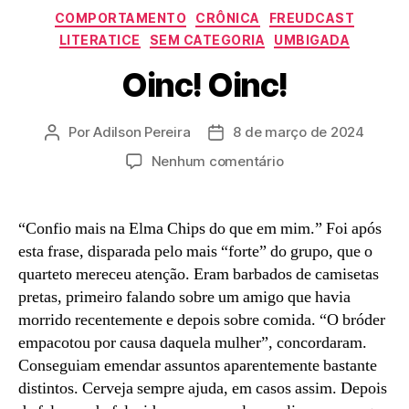
Categorias
COMPORTAMENTO
CRÔNICA
FREUDCAST
LITERATICE
SEM CATEGORIA
UMBIGADA
Oinc! Oinc!
Por
Adilson Pereira
8 de março de 2024
Autor
Data
do
de
em
Nenhum comentário
post
publicação
Oinc!
Oinc!
“Confio mais na Elma Chips do que em mim.” Foi após
esta frase, disparada pelo mais “forte” do grupo, que o
quarteto mereceu atenção. Eram barbados de camisetas
pretas, primeiro falando sobre um amigo que havia
morrido recentemente e depois sobre comida. “O bróder
empacotou por causa daquela mulher”, concordaram.
Conseguiam emendar assuntos aparentemente bastante
distintos. Cerveja sempre ajuda, em casos assim. Depois