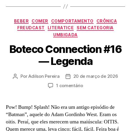
Categorias
BEBER
COMER
COMPORTAMENTO
CRÔNICA
FREUDCAST
LITERATICE
SEM CATEGORIA
UMBIGADA
Boteco Connection #16
— Legenda
Por
Adilson Pereira
20 de março de 2026
Autor
Data
do
de
em
1 comentário
post
publicação
Boteco
Connection
#16
Pow! Bump! Splash! Não era um antigo episódio de
—
“Batman”, aquele do Adam Gordinho West. Eram os
Legenda
oitis. Peraí, que eles merecem uma maiúscula: OITIS.
Quem merece uma, leva cinco; fácil, fácil. Feira boa é