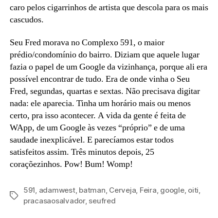
caro pelos cigarrinhos de artista que descola para os mais
cascudos.
Seu Fred morava no Complexo 591, o maior
prédio/condomínio do bairro. Diziam que aquele lugar
fazia o papel de um Google da vizinhança, porque ali era
possível encontrar de tudo. Era de onde vinha o Seu
Fred, segundas, quartas e sextas. Não precisava digitar
nada: ele aparecia. Tinha um horário mais ou menos
certo, pra isso acontecer. A vida da gente é feita de
WApp, de um Google às vezes “próprio” e de uma
saudade inexplicável. E parecíamos estar todos
satisfeitos assim. Três minutos depois, 25
coraçõezinhos. Pow! Bum! Womp!
591
,
adamwest
,
batman
,
Cerveja
,
Feira
,
google
,
oiti
,
Tags
pracasaosalvador
,
seufred