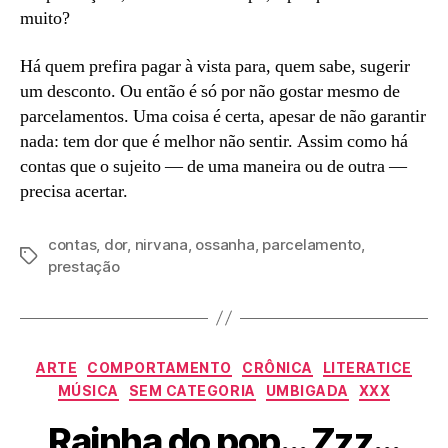
muito?
Há quem prefira pagar à vista para, quem sabe, sugerir
um desconto. Ou então é só por não gostar mesmo de
parcelamentos. Uma coisa é certa, apesar de não garantir
nada: tem dor que é melhor não sentir. Assim como há
contas que o sujeito — de uma maneira ou de outra —
precisa acertar.
contas
,
dor
,
nirvana
,
ossanha
,
parcelamento
,
Tags
prestação
Categorias
ARTE
COMPORTAMENTO
CRÔNICA
LITERATICE
MÚSICA
SEM CATEGORIA
UMBIGADA
XXX
Rainha do pop… Zzz…