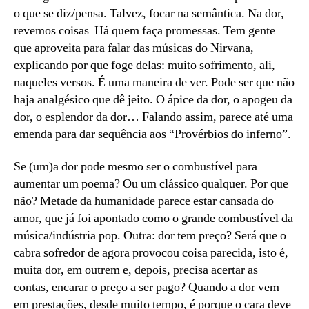
o que se diz/pensa. Talvez, focar na semântica. Na dor,
revemos coisas Há quem faça promessas. Tem gente
que aproveita para falar das músicas do Nirvana,
explicando por que foge delas: muito sofrimento, ali,
naqueles versos. É uma maneira de ver. Pode ser que não
haja analgésico que dê jeito. O ápice da dor, o apogeu da
dor, o esplendor da dor… Falando assim, parece até uma
emenda para dar sequência aos “Provérbios do inferno”.
Se (um)a dor pode mesmo ser o combustível para
aumentar um poema? Ou um clássico qualquer. Por que
não? Metade da humanidade parece estar cansada do
amor, que já foi apontado como o grande combustível da
música/indústria pop. Outra: dor tem preço? Será que o
cabra sofredor de agora provocou coisa parecida, isto é,
muita dor, em outrem e, depois, precisa acertar as
contas, encarar o preço a ser pago? Quando a dor vem
em prestações, desde muito tempo, é porque o cara deve