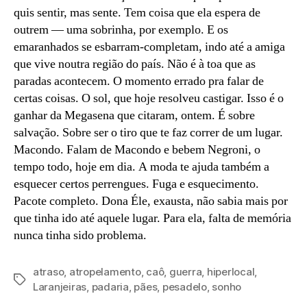
quis sentir, mas sente. Tem coisa que ela espera de
outrem — uma sobrinha, por exemplo. E os
emaranhados se esbarram-completam, indo até a amiga
que vive noutra região do país. Não é à toa que as
paradas acontecem. O momento errado pra falar de
certas coisas. O sol, que hoje resolveu castigar. Isso é o
ganhar da Megasena que citaram, ontem. É sobre
salvação. Sobre ser o tiro que te faz correr de um lugar.
Macondo. Falam de Macondo e bebem Negroni, o
tempo todo, hoje em dia. A moda te ajuda também a
esquecer certos perrengues. Fuga e esquecimento.
Pacote completo. Dona Éle, exausta, não sabia mais por
que tinha ido até aquele lugar. Para ela, falta de memória
nunca tinha sido problema.
atraso
,
atropelamento
,
caô
,
guerra
,
hiperlocal
,
Tags
Laranjeiras
,
padaria
,
pães
,
pesadelo
,
sonho