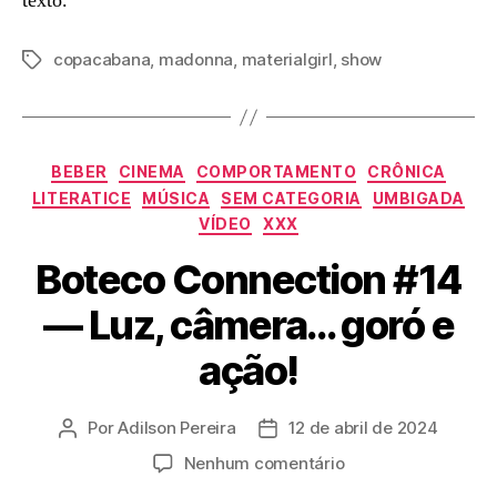
texto.
copacabana
,
madonna
,
materialgirl
,
show
Tags
Categorias
BEBER
CINEMA
COMPORTAMENTO
CRÔNICA
LITERATICE
MÚSICA
SEM CATEGORIA
UMBIGADA
VÍDEO
XXX
Boteco Connection #14
— Luz, câmera… goró e
ação!
Por
Adilson Pereira
12 de abril de 2024
Autor
Data
do
de
em
Nenhum comentário
post
publicação
Boteco