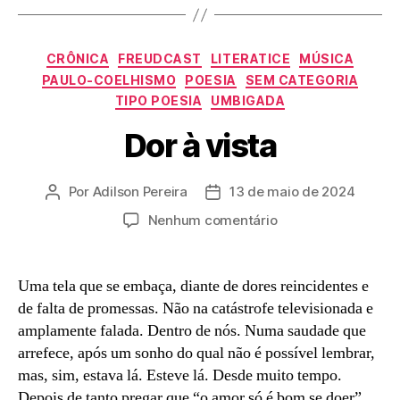
Categorias
CRÔNICA
FREUDCAST
LITERATICE
MÚSICA
PAULO-COELHISMO
POESIA
SEM CATEGORIA
TIPO POESIA
UMBIGADA
Dor à vista
Por
Adilson Pereira
13 de maio de 2024
Autor
Data
do
de
em
Nenhum comentário
post
publicação
Dor
à
vista
Uma tela que se embaça, diante de dores reincidentes e
de falta de promessas. Não na catástrofe televisionada e
amplamente falada. Dentro de nós. Numa saudade que
arrefece, após um sonho do qual não é possível lembrar,
mas, sim, estava lá. Esteve lá. Desde muito tempo.
Depois de tanto pregar que “o amor só é bom se doer”,