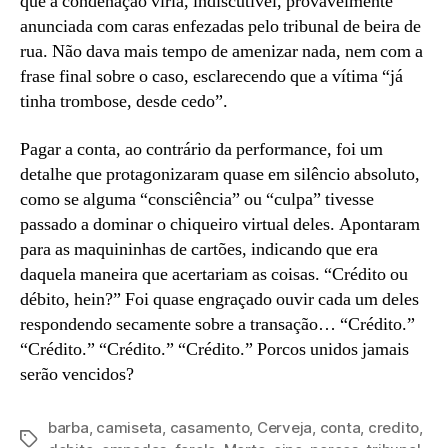
que a condenação viria, indiscutível, provavelmente
anunciada com caras enfezadas pelo tribunal de beira de
rua. Não dava mais tempo de amenizar nada, nem com a
frase final sobre o caso, esclarecendo que a vítima “já
tinha trombose, desde cedo”.
Pagar a conta, ao contrário da performance, foi um
detalhe que protagonizaram quase em silêncio absoluto,
como se alguma “consciência” ou “culpa” tivesse
passado a dominar o chiqueiro virtual deles. Apontaram
para as maquininhas de cartões, indicando que era
daquela maneira que acertariam as coisas. “Crédito ou
débito, hein?” Foi quase engraçado ouvir cada um deles
respondendo secamente sobre a transação… “Crédito.”
“Crédito.” “Crédito.” “Crédito.” Porcos unidos jamais
serão vencidos?
barba
,
camiseta
,
casamento
,
Cerveja
,
conta
,
credito
,
Tags