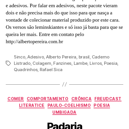
e adesivos. Por falar em adesivos, neste pacote vieram
dois e não precisa mais do que isso para que nasça a
vontade de colecionar material produzido por este cara.
Os versos são leminskiantes e só isso já basta para que se
queira ler mais. Entre em contato pelo
http://albertopereira.com.br
5inco
,
Adesivo
,
Alberto Pereira
,
brasil
,
Caderno
Listrado
,
Colagem
,
Fanzines
,
Lambe
,
Livros
,
Poesia
,
Tags
Quadrinhos
,
Rafael Sica
Categorias
COMER
COMPORTAMENTO
CRÔNICA
FREUDCAST
LITERATICE
PAULO-COELHISMO
POESIA
UMBIGADA
Padaria