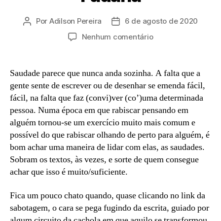
Por
Adilson Pereira
6 de agosto de 2020
Autor
Data
do
de
em
Nenhum comentário
post
publicação
Padaria
Saudade parece que nunca anda sozinha. A falta que a
gente sente de escrever ou de desenhar se emenda fácil,
fácil, na falta que faz (convi)ver (co’)uma determinada
pessoa. Numa época em que rabiscar pensando em
alguém tornou-se um exercício muito mais comum e
possível do que rabiscar olhando de perto para alguém, é
bom achar uma maneira de lidar com elas, as saudades.
Sobram os textos, às vezes, e sorte de quem consegue
achar que isso é muito/suficiente.
Fica um pouco chato quando, quase clicando no link da
sabotagem, o cara se pega fugindo da escrita, guiado por
algum circuito da cachola em que aquilo se transformou