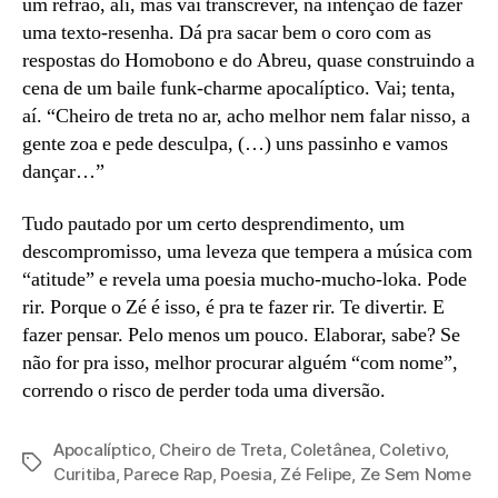
um refrão, ali, mas vai transcrever, na intenção de fazer
uma texto-resenha. Dá pra sacar bem o coro com as
respostas do Homobono e do Abreu, quase construindo a
cena de um baile funk-charme apocalíptico. Vai; tenta,
aí. “Cheiro de treta no ar, acho melhor nem falar nisso, a
gente zoa e pede desculpa, (…) uns passinho e vamos
dançar…”
Tudo pautado por um certo desprendimento, um
descompromisso, uma leveza que tempera a música com
“atitude” e revela uma poesia mucho-mucho-loka. Pode
rir. Porque o Zé é isso, é pra te fazer rir. Te divertir. E
fazer pensar. Pelo menos um pouco. Elaborar, sabe? Se
não for pra isso, melhor procurar alguém “com nome”,
correndo o risco de perder toda uma diversão.
Apocalíptico
,
Cheiro de Treta
,
Coletânea
,
Coletivo
,
Tags
Curitiba
,
Parece Rap
,
Poesia
,
Zé Felipe
,
Ze Sem Nome