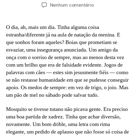
do
de
em
Nenhum comentário
post
publicação
Colagem
/
Pregação
O dia, ah, mais um dia. Tinha alguma coisa
#2
estranha/diferente já na aula de natação da menina. E
que sonhos foram aqueles? Boias que prometiam se
esvaziar, uma insegurança anunciada. Um amigo da
onça com o sorriso de sempre, mas ao menos desta vez
com um brilho que era de falsidade evidente. Jogos de
palavras com cães — estes sim jesusmente fiéis — como
se não restasse humanidade em que se pudesse conseguir
apoio. Os medos de sempre: em vez de trigo, o joio. Mas
um pão de mel no sábado pode salvar tudo.
Mosquito se tivesse tutano não picava gente. Era preciso
uma boa partida de xadrez. Tinha que achar diversão,
novamente. Um bom drible, uma letra com rima
elegante, um pedido de aplauso que não fosse só coisa de