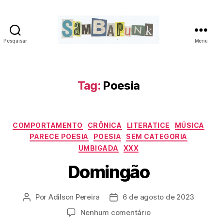
Pesquisar
Menu
sambapunk
Tag:
Poesia
Categorias
COMPORTAMENTO
CRÔNICA
LITERATICE
MÚSICA
PARECE POESIA
POESIA
SEM CATEGORIA
UMBIGADA
XXX
Domingão
Por
Adilson Pereira
6 de agosto de 2023
Autor
Data
do
de
em
Nenhum comentário