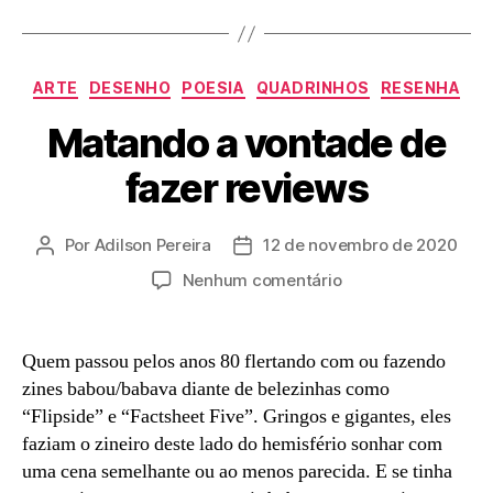
Categorias
ARTE
DESENHO
POESIA
QUADRINHOS
RESENHA
Matando a vontade de
fazer reviews
Por
Adilson Pereira
12 de novembro de 2020
Autor
Data
do
de
em
Nenhum comentário
post
publicação
Matando
a
vontade
Quem passou pelos anos 80 flertando com ou fazendo
de
zines babou/babava diante de belezinhas como
fazer
“Flipside” e “Factsheet Five”. Gringos e gigantes, eles
reviews
faziam o zineiro deste lado do hemisfério sonhar com
uma cena semelhante ou ao menos parecida. E se tinha