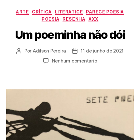
Categorias
ARTE
CRÍTICA
LITERATICE
PARECE POESIA
POESIA
RESENHA
XXX
Um poeminha não dói
Por
Adilson Pereira
11 de junho de 2021
Autor
Data
do
de
em
Nenhum comentário
post
publicação
Um
poeminha
não
dói