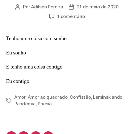
Por
Adilson Pereira
21 de maio de 2020
Autor
Data
do
de
em
1 comentário
post
publicação
Leminskiando
Tenho uma coisa com sonho
Eu sonho
E tenho uma coisa contigo
Eu contigo
Amor
,
Amor ao quadrado
,
Confissão
,
Leminskiando
,
Tags
Pandemia
,
Poesia