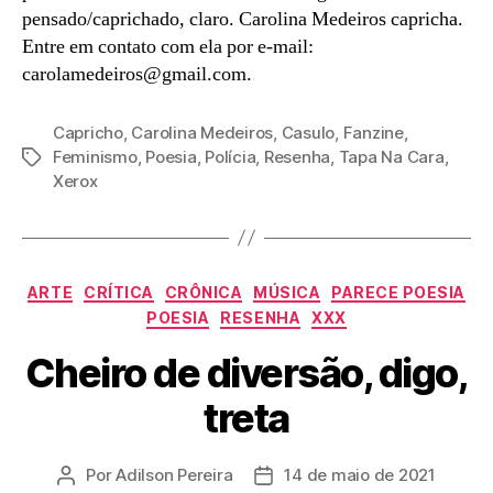
pensado/caprichado, claro. Carolina Medeiros capricha.
Entre em contato com ela por e-mail:
carolamedeiros@gmail.com.
Capricho
,
Carolina Medeiros
,
Casulo
,
Fanzine
,
Feminismo
,
Poesia
,
Polícia
,
Resenha
,
Tapa Na Cara
,
Tags
Xerox
Categorias
ARTE
CRÍTICA
CRÔNICA
MÚSICA
PARECE POESIA
POESIA
RESENHA
XXX
Cheiro de diversão, digo,
treta
Por
Adilson Pereira
14 de maio de 2021
Autor
Data