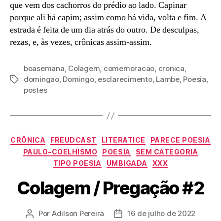
que vem dos cachorros do prédio ao lado. Capinar
porque ali há capim; assim como há vida, volta e fim. A
estrada é feita de um dia atrás do outro. De desculpas,
rezas, e, às vezes, crônicas assim-assim.
boasemana
,
Colagem
,
comemoracao
,
cronica
,
domingao
,
Domingo
,
esclarecimento
,
Lambe
,
Poesia
,
Tags
postes
Categorias
CRÔNICA
FREUDCAST
LITERATICE
PARECE POESIA
PAULO-COELHISMO
POESIA
SEM CATEGORIA
TIPO POESIA
UMBIGADA
XXX
Colagem / Pregação #2
Por
Adilson Pereira
16 de julho de 2022
Autor
Data