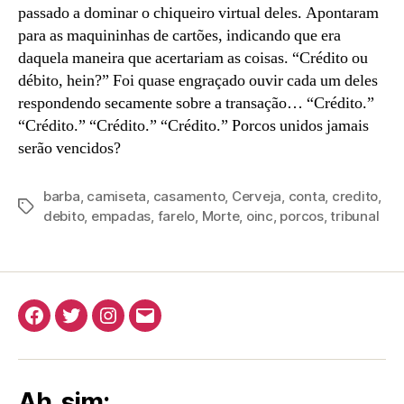
passado a dominar o chiqueiro virtual deles. Apontaram
para as maquininhas de cartões, indicando que era
daquela maneira que acertariam as coisas. “Crédito ou
débito, hein?” Foi quase engraçado ouvir cada um deles
respondendo secamente sobre a transação… “Crédito.”
“Crédito.” “Crédito.” “Crédito.” Porcos unidos jamais
serão vencidos?
barba
,
camiseta
,
casamento
,
Cerveja
,
conta
,
credito
,
Tags
debito
,
empadas
,
farelo
,
Morte
,
oinc
,
porcos
,
tribunal
Facebook
Twitter
Instagram
E-
mail
Ah, sim: