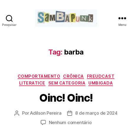
Pesquisar
Menu
sambapunk
Tag:
barba
Categorias
COMPORTAMENTO
CRÔNICA
FREUDCAST
LITERATICE
SEM CATEGORIA
UMBIGADA
Oinc! Oinc!
Por
Adilson Pereira
8 de março de 2024
Autor
Data
do
de
em
Nenhum comentário
post
publicação
Oinc!