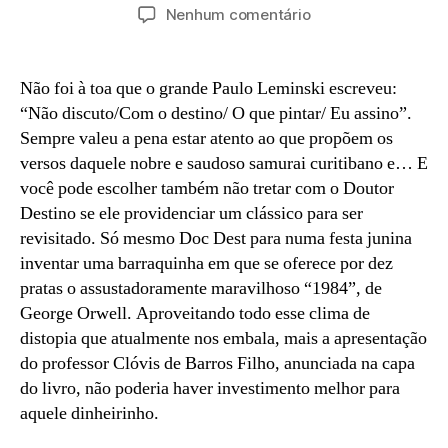
do
de
em
Nenhum comentário
post
publicação
Vai
vendo,
vai
Não foi à toa que o grande Paulo Leminski escreveu:
vendo
“Não discuto/Com o destino/ O que pintar/ Eu assino”.
Sempre valeu a pena estar atento ao que propõem os
versos daquele nobre e saudoso samurai curitibano e… E
você pode escolher também não tretar com o Doutor
Destino se ele providenciar um clássico para ser
revisitado. Só mesmo Doc Dest para numa festa junina
inventar uma barraquinha em que se oferece por dez
pratas o assustadoramente maravilhoso “1984”, de
George Orwell. Aproveitando todo esse clima de
distopia que atualmente nos embala, mais a apresentação
do professor Clóvis de Barros Filho, anunciada na capa
do livro, não poderia haver investimento melhor para
aquele dinheirinho.