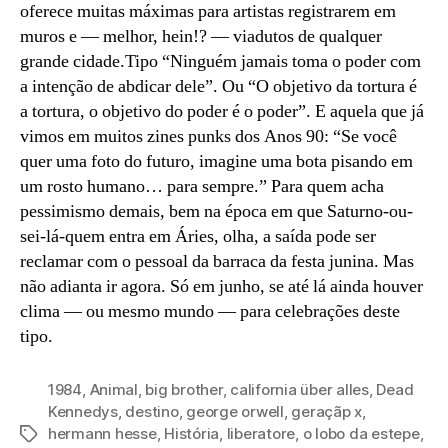
oferece muitas máximas para artistas registrarem em
muros e — melhor, hein!? — viadutos de qualquer
grande cidade.Tipo “Ninguém jamais toma o poder com
a intenção de abdicar dele”. Ou “O objetivo da tortura é
a tortura, o objetivo do poder é o poder”. E aquela que já
vimos em muitos zines punks dos Anos 90: “Se você
quer uma foto do futuro, imagine uma bota pisando em
um rosto humano… para sempre.” Para quem acha
pessimismo demais, bem na época em que Saturno-ou-
sei-lá-quem entra em Áries, olha, a saída pode ser
reclamar com o pessoal da barraca da festa junina. Mas
não adianta ir agora. Só em junho, se até lá ainda houver
clima — ou mesmo mundo — para celebrações deste
tipo.
1984
,
Animal
,
big brother
,
california über alles
,
Dead
Kennedys
,
destino
,
george orwell
,
geraçãp x
,
hermann hesse
,
História
,
liberatore
,
o lobo da estepe
,
Tags