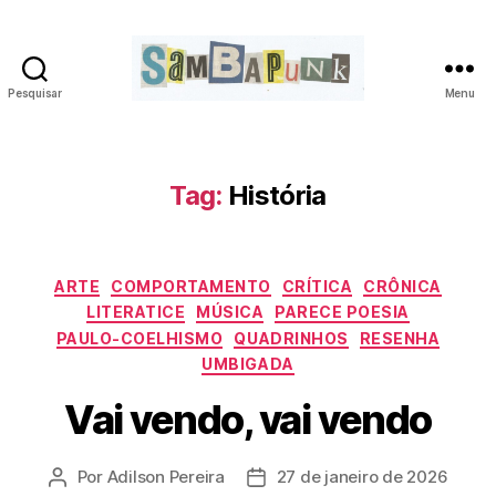
Pesquisar
Menu
sambapunk
Tag:
História
Categorias
ARTE
COMPORTAMENTO
CRÍTICA
CRÔNICA
LITERATICE
MÚSICA
PARECE POESIA
PAULO-COELHISMO
QUADRINHOS
RESENHA
UMBIGADA
Vai vendo, vai vendo
Por
Adilson Pereira
27 de janeiro de 2026
Autor
Data