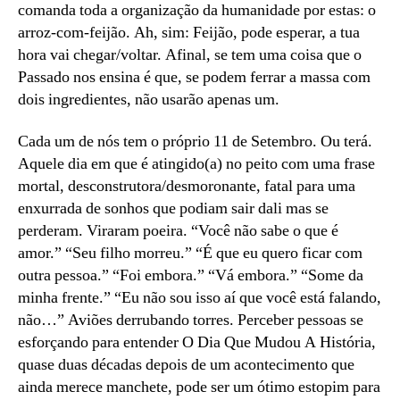
comanda toda a organização da humanidade por estas: o
arroz-com-feijão. Ah, sim: Feijão, pode esperar, a tua
hora vai chegar/voltar. Afinal, se tem uma coisa que o
Passado nos ensina é que, se podem ferrar a massa com
dois ingredientes, não usarão apenas um.
Cada um de nós tem o próprio 11 de Setembro. Ou terá.
Aquele dia em que é atingido(a) no peito com uma frase
mortal, desconstrutora/desmoronante, fatal para uma
enxurrada de sonhos que podiam sair dali mas se
perderam. Viraram poeira. “Você não sabe o que é
amor.” “Seu filho morreu.” “É que eu quero ficar com
outra pessoa.” “Foi embora.” “Vá embora.” “Some da
minha frente.” “Eu não sou isso aí que você está falando,
não…” Aviões derrubando torres. Perceber pessoas se
esforçando para entender O Dia Que Mudou A História,
quase duas décadas depois de um acontecimento que
ainda merece manchete, pode ser um ótimo estopim para