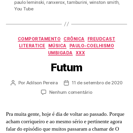
paulo leminski
,
ranxerox
,
tamburini
,
winston smith
,
You Tube
Categorias
COMPORTAMENTO
CRÔNICA
FREUDCAST
LITERATICE
MÚSICA
PAULO-COELHISMO
UMBIGADA
XXX
Futum
Por
Adilson Pereira
11 de setembro de 2020
Autor
Data
do
de
em
Nenhum comentário
post
publicação
Futum
Pra muita gente, hoje é dia de voltar ao passado. Porque
acham corriqueiro e ao mesmo sério e pertinente agora
falar do episódio que muitos passaram a chamar de O