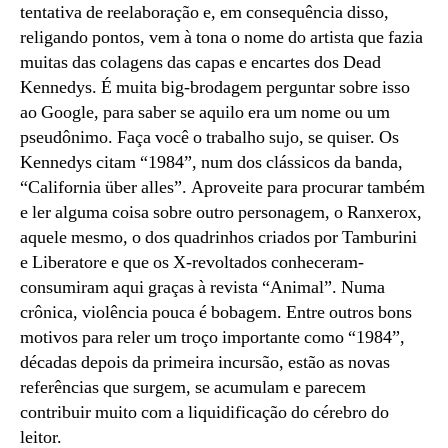
tentativa de reelaboração e, em consequência disso,
religando pontos, vem à tona o nome do artista que fazia
muitas das colagens das capas e encartes dos Dead
Kennedys. É muita big-brodagem perguntar sobre isso
ao Google, para saber se aquilo era um nome ou um
pseudônimo. Faça você o trabalho sujo, se quiser. Os
Kennedys citam “1984”, num dos clássicos da banda,
“California über alles”. Aproveite para procurar também
e ler alguma coisa sobre outro personagem, o Ranxerox,
aquele mesmo, o dos quadrinhos criados por Tamburini
e Liberatore e que os X-revoltados conheceram-
consumiram aqui graças à revista “Animal”. Numa
crônica, violência pouca é bobagem. Entre outros bons
motivos para reler um troço importante como “1984”,
décadas depois da primeira incursão, estão as novas
referências que surgem, se acumulam e parecem
contribuir muito com a liquidificação do cérebro do
leitor.