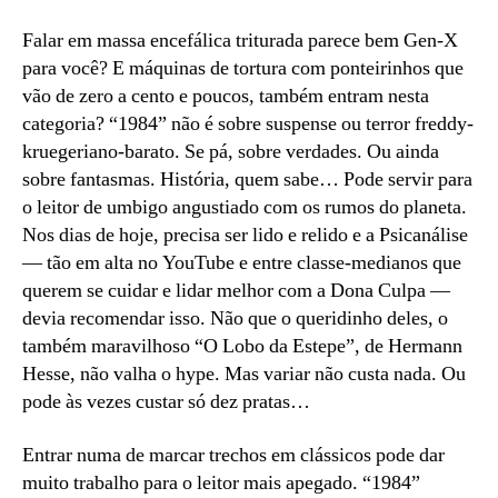
Falar em massa encefálica triturada parece bem Gen-X
para você? E máquinas de tortura com ponteirinhos que
vão de zero a cento e poucos, também entram nesta
categoria? “1984” não é sobre suspense ou terror freddy-
kruegeriano-barato. Se pá, sobre verdades. Ou ainda
sobre fantasmas. História, quem sabe… Pode servir para
o leitor de umbigo angustiado com os rumos do planeta.
Nos dias de hoje, precisa ser lido e relido e a Psicanálise
— tão em alta no YouTube e entre classe-medianos que
querem se cuidar e lidar melhor com a Dona Culpa —
devia recomendar isso. Não que o queridinho deles, o
também maravilhoso “O Lobo da Estepe”, de Hermann
Hesse, não valha o hype. Mas variar não custa nada. Ou
pode às vezes custar só dez pratas…
Entrar numa de marcar trechos em clássicos pode dar
muito trabalho para o leitor mais apegado. “1984”