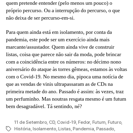
quem pretende entender (pelo menos um pouco) o
próprio percurso. Ou a interrupção do percurso, o que
não deixa de ser percurso-em-si.
Para quem ainda está em isolamento, por conta da
pandemia, este pode ser um exercício ainda mais
marcante/assustador. Quem ainda vive de construir
listas, coisa que parece não sair da moda, pode brincar
com a coincidência entre os números: no décimo nono
aniversário do ataque às torres gêmeas, estamos às voltas
com o Covid-19. No mesmo dia, pipoca uma notícia de
que as vendas de vinis ultrapassaram as de CDs na
primeira metade do ano. Passado é assim: às vezes, traz
um perfuminho. Mas noutras resgata mesmo é um futum
bem desagradável. Tá sentindo, né?
11 de Setembro
,
CD
,
Covid-19
,
Fedor
,
Futum
,
Futuro
,
História
,
Isolamento
,
Listas
,
Pandemia
,
Passado
,
Tags