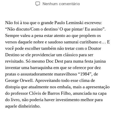
do
de
em
Nenhum comentário
post
publicação
Vai
vendo,
vai
Não foi à toa que o grande Paulo Leminski escreveu:
vendo
“Não discuto/Com o destino/ O que pintar/ Eu assino”.
Sempre valeu a pena estar atento ao que propõem os
versos daquele nobre e saudoso samurai curitibano e… E
você pode escolher também não tretar com o Doutor
Destino se ele providenciar um clássico para ser
revisitado. Só mesmo Doc Dest para numa festa junina
inventar uma barraquinha em que se oferece por dez
pratas o assustadoramente maravilhoso “1984”, de
George Orwell. Aproveitando todo esse clima de
distopia que atualmente nos embala, mais a apresentação
do professor Clóvis de Barros Filho, anunciada na capa
do livro, não poderia haver investimento melhor para
aquele dinheirinho.