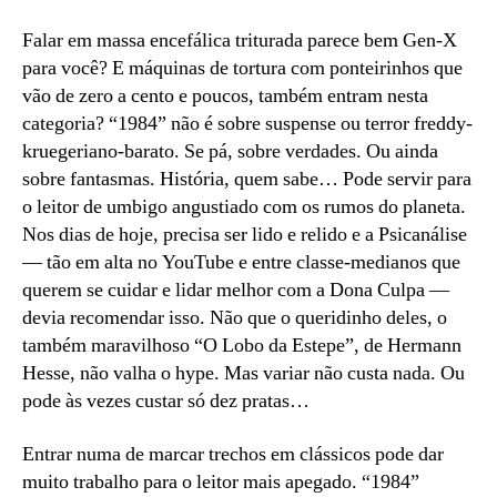
Falar em massa encefálica triturada parece bem Gen-X
para você? E máquinas de tortura com ponteirinhos que
vão de zero a cento e poucos, também entram nesta
categoria? “1984” não é sobre suspense ou terror freddy-
kruegeriano-barato. Se pá, sobre verdades. Ou ainda
sobre fantasmas. História, quem sabe… Pode servir para
o leitor de umbigo angustiado com os rumos do planeta.
Nos dias de hoje, precisa ser lido e relido e a Psicanálise
— tão em alta no YouTube e entre classe-medianos que
querem se cuidar e lidar melhor com a Dona Culpa —
devia recomendar isso. Não que o queridinho deles, o
também maravilhoso “O Lobo da Estepe”, de Hermann
Hesse, não valha o hype. Mas variar não custa nada. Ou
pode às vezes custar só dez pratas…
Entrar numa de marcar trechos em clássicos pode dar
muito trabalho para o leitor mais apegado. “1984”