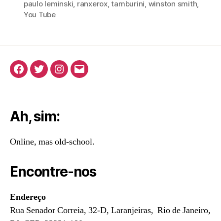
paulo leminski
,
ranxerox
,
tamburini
,
winston smith
,
You Tube
Facebook
Twitter
Instagram
E-
mail
Ah, sim:
Online, mas old-school.
Encontre-nos
Endereço
Rua Senador Correia, 32-D, Laranjeiras, Rio de Janeiro,