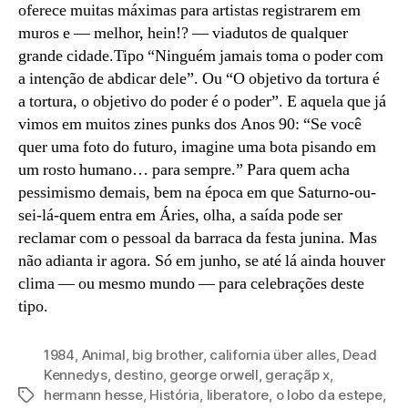
oferece muitas máximas para artistas registrarem em
muros e — melhor, hein!? — viadutos de qualquer
grande cidade.Tipo “Ninguém jamais toma o poder com
a intenção de abdicar dele”. Ou “O objetivo da tortura é
a tortura, o objetivo do poder é o poder”. E aquela que já
vimos em muitos zines punks dos Anos 90: “Se você
quer uma foto do futuro, imagine uma bota pisando em
um rosto humano… para sempre.” Para quem acha
pessimismo demais, bem na época em que Saturno-ou-
sei-lá-quem entra em Áries, olha, a saída pode ser
reclamar com o pessoal da barraca da festa junina. Mas
não adianta ir agora. Só em junho, se até lá ainda houver
clima — ou mesmo mundo — para celebrações deste
tipo.
1984
,
Animal
,
big brother
,
california über alles
,
Dead
Kennedys
,
destino
,
george orwell
,
geraçãp x
,
hermann hesse
,
História
,
liberatore
,
o lobo da estepe
,
Tags