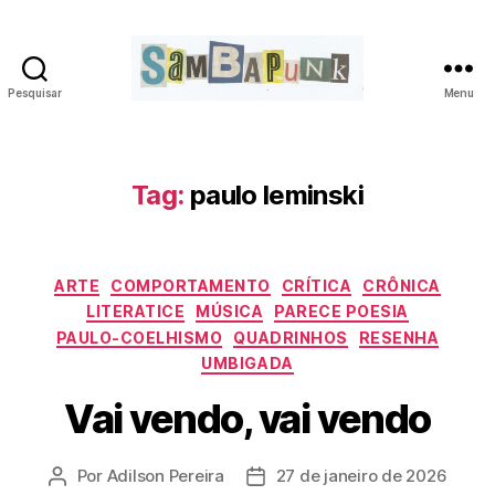
Pesquisar
Menu
sambapunk
Tag:
paulo leminski
Categorias
ARTE
COMPORTAMENTO
CRÍTICA
CRÔNICA
LITERATICE
MÚSICA
PARECE POESIA
PAULO-COELHISMO
QUADRINHOS
RESENHA
UMBIGADA
Vai vendo, vai vendo
Por
Adilson Pereira
27 de janeiro de 2026
Autor
Data