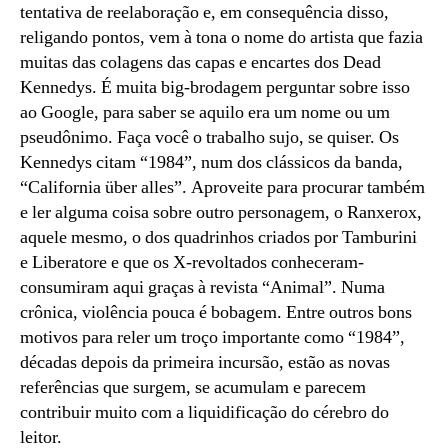
tentativa de reelaboração e, em consequência disso,
religando pontos, vem à tona o nome do artista que fazia
muitas das colagens das capas e encartes dos Dead
Kennedys. É muita big-brodagem perguntar sobre isso
ao Google, para saber se aquilo era um nome ou um
pseudônimo. Faça você o trabalho sujo, se quiser. Os
Kennedys citam “1984”, num dos clássicos da banda,
“California über alles”. Aproveite para procurar também
e ler alguma coisa sobre outro personagem, o Ranxerox,
aquele mesmo, o dos quadrinhos criados por Tamburini
e Liberatore e que os X-revoltados conheceram-
consumiram aqui graças à revista “Animal”. Numa
crônica, violência pouca é bobagem. Entre outros bons
motivos para reler um troço importante como “1984”,
décadas depois da primeira incursão, estão as novas
referências que surgem, se acumulam e parecem
contribuir muito com a liquidificação do cérebro do
leitor.