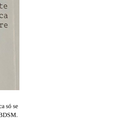
a só se
de BDSM.