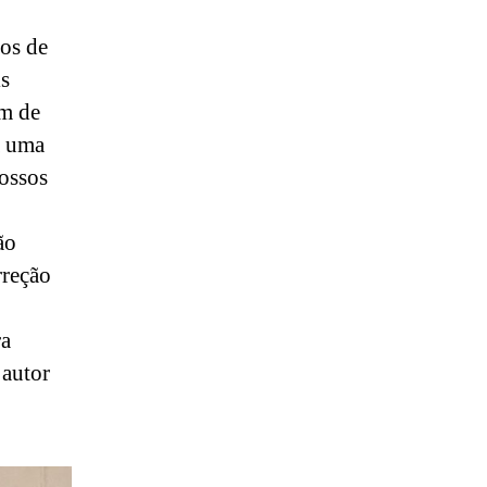
os de
is
om de
a uma
ossos
ão
rreção
ra
 autor