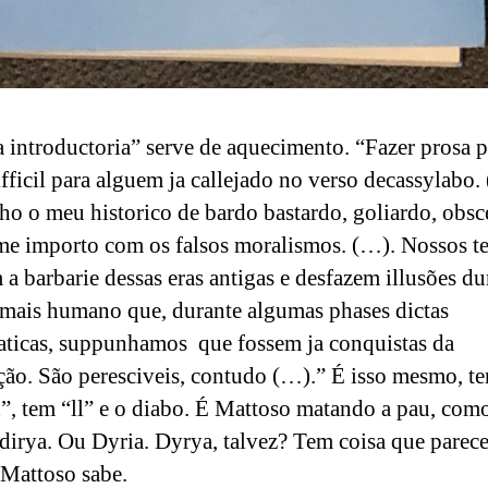
 introductoria” serve de aquecimento. “Fazer prosa p
ifficil para alguem ja callejado no verso decassylabo.
o o meu historico de bardo bastardo, goliardo, obsc
e importo com os falsos moralismos. (…). Nossos 
 a barbarie dessas eras antigas e desfazem illusões d
ais humano que, durante algumas phases dictas
ticas, suppunhamos que fossem ja conquistas da
ação. São peresciveis, contudo (…).” É isso mesmo, t
”, tem “ll” e o diabo. É Mattoso matando a pau, como
irya. Ou Dyria. Dyrya, talvez? Tem coisa que parece
Mattoso sabe.