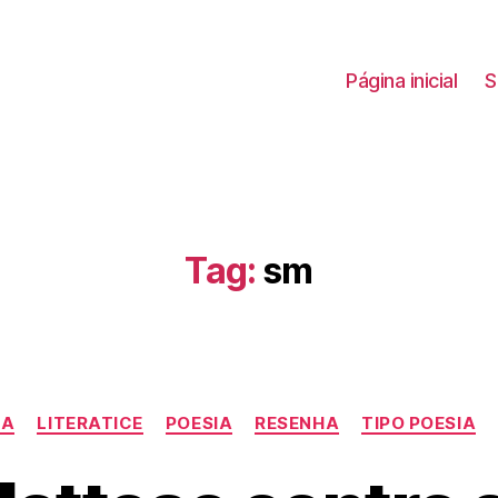
Página inicial
S
Tag:
sm
Categorias
CA
LITERATICE
POESIA
RESENHA
TIPO POESIA