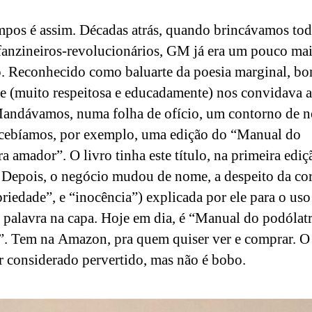
mpos é assim. Décadas atrás, quando brincávamos tod
fanzineiros-revolucionários, GM já era um pouco ma
. Reconhecido como baluarte da poesia marginal, b
ele (muito respeitosa e educadamente) nos convidava 
Mandávamos, numa folha de ofício, um contorno de n
ecebíamos, por exemplo, uma edição do “Manual do
ra amador”. O livro tinha este título, na primeira ediç
 Depois, o negócio mudou de nome, a despeito da co
priedade”, e “inocência”) explicada por ele para o uso
 palavra na capa. Hoje em dia, é “Manual do podólat
. Tem na Amazon, pra quem quiser ver e comprar. O
r considerado pervertido, mas não é bobo.