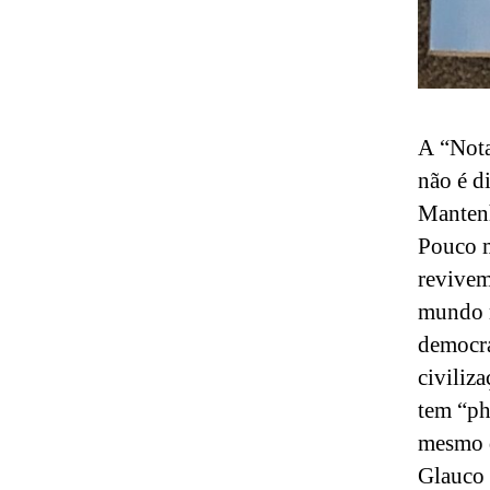
A “Nota
não é d
Mantenh
Pouco m
revivem
mundo m
democra
civiliz
tem “ph
mesmo d
Glauco 