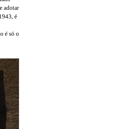
e adotar
1943, é
o é só o