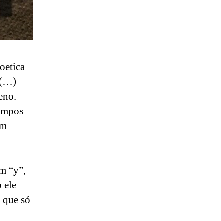
oetica
 (…)
eno.
tempos
um
em “y”,
 ele
 que só