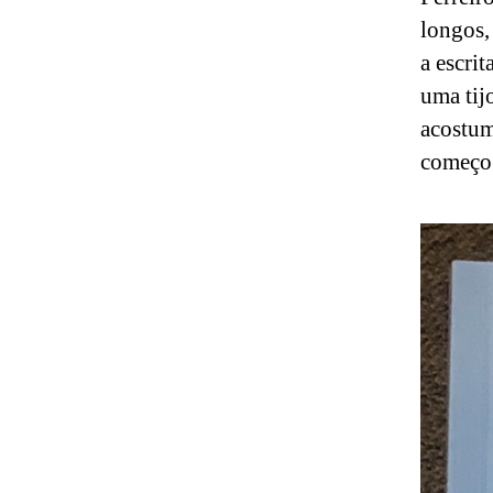
longos,
a escri
uma tij
acostum
começo