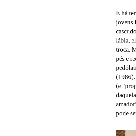
E há te
jovens 
cascudo
lábia, 
troca. 
pés e r
pedólat
(1986).
(e “pro
daquela
amador”
pode se