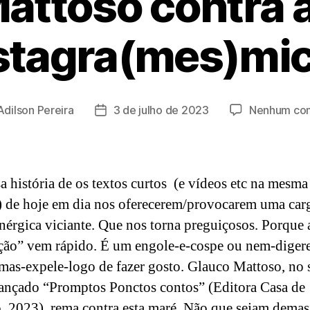
attoso contra 
stagra(mes)mi
Adilson Pereira
3 de julho de 2023
Nenhum com
Data
de
publicação
a história de os textos curtos (e vídeos etc na mesma
 de hoje em dia nos oferecerem/provocarem uma car
érgica viciante. Que nos torna preguiçosos. Porque 
ação” vem rápido. É um engole-e-cospe ou nem-diger
-mas-expele-logo de fazer gosto. Glauco Mattoso, no 
ançado “Promptos Ponctos contos” (Editora Casa de
o, 2023), rema contra esta maré. Não que sejam dema