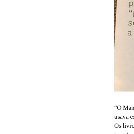
“O Manu
usava e
Os livr