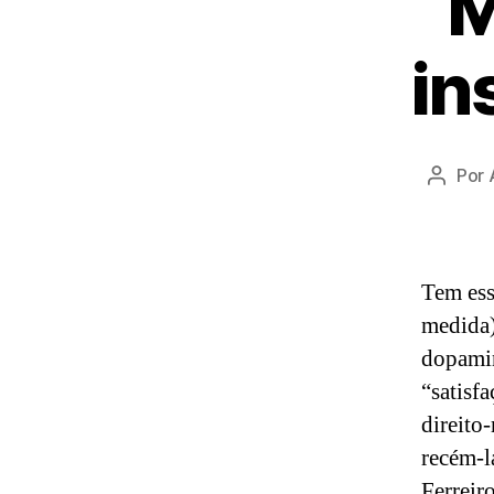
M
in
Por
Autor
do
post
Tem ess
medida)
dopamin
“satisf
direito
recém-l
Ferreir