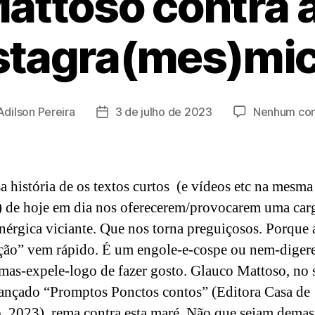
attoso contra 
stagra(mes)mi
Adilson Pereira
3 de julho de 2023
Nenhum com
Data
de
publicação
a história de os textos curtos (e vídeos etc na mesma
 de hoje em dia nos oferecerem/provocarem uma car
érgica viciante. Que nos torna preguiçosos. Porque 
ação” vem rápido. É um engole-e-cospe ou nem-diger
-mas-expele-logo de fazer gosto. Glauco Mattoso, no 
ançado “Promptos Ponctos contos” (Editora Casa de
o, 2023), rema contra esta maré. Não que sejam dema