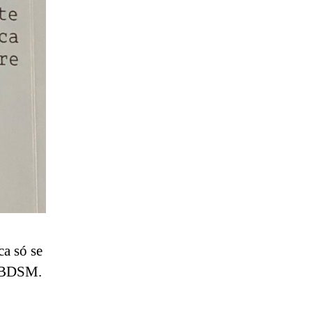
a só se
de BDSM.