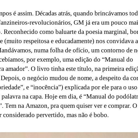
mpos é assim. Décadas atrás, quando brincávamos tod
fanzineiros-revolucionários, GM já era um pouco ma
. Reconhecido como baluarte da poesia marginal, b
ele (muito respeitosa e educadamente) nos convidava 
Mandávamos, numa folha de ofício, um contorno de n
ecebíamos, por exemplo, uma edição do “Manual do
ra amador”. O livro tinha este título, na primeira ediç
 Depois, o negócio mudou de nome, a despeito da co
priedade”, e “inocência”) explicada por ele para o uso
 palavra na capa. Hoje em dia, é “Manual do podólat
. Tem na Amazon, pra quem quiser ver e comprar. O
r considerado pervertido, mas não é bobo.