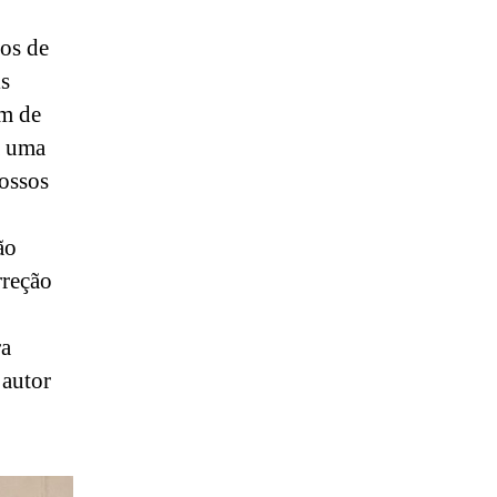
os de
is
om de
a uma
ossos
ão
rreção
ra
 autor