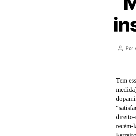
M
in
Por
Autor
do
post
Tem ess
medida)
dopamin
“satisf
direito
recém-l
Ferreir