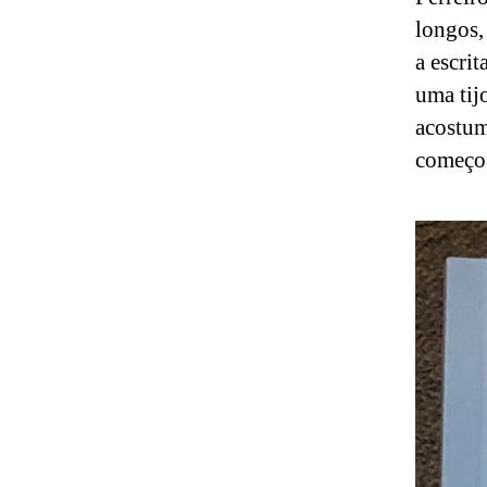
longos,
a escri
uma tij
acostum
começo