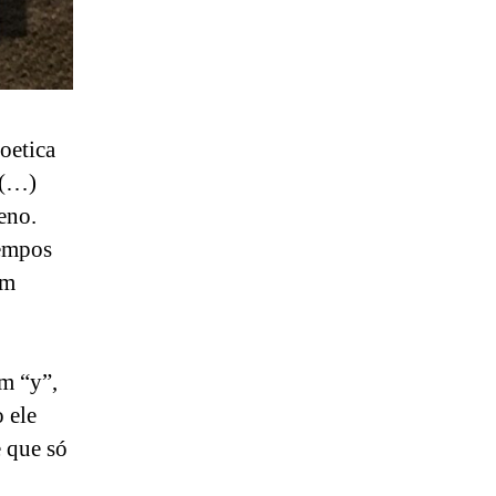
oetica
 (…)
eno.
tempos
um
em “y”,
 ele
 que só