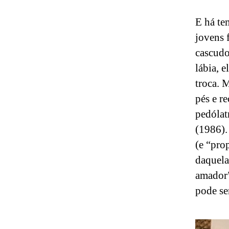
E há te
jovens 
cascudo
lábia, 
troca. 
pés e r
pedólat
(1986).
(e “pro
daquela
amador”
pode se