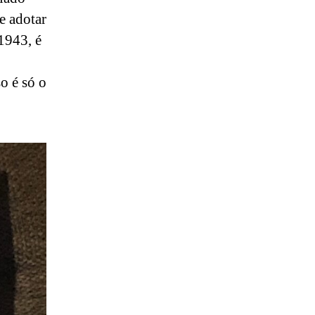
e adotar
1943, é
o é só o