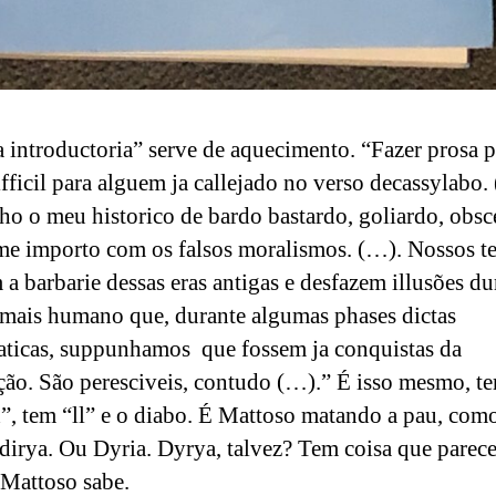
 introductoria” serve de aquecimento. “Fazer prosa p
ifficil para alguem ja callejado no verso decassylabo.
o o meu historico de bardo bastardo, goliardo, obsc
e importo com os falsos moralismos. (…). Nossos 
 a barbarie dessas eras antigas e desfazem illusões d
ais humano que, durante algumas phases dictas
ticas, suppunhamos que fossem ja conquistas da
ação. São peresciveis, contudo (…).” É isso mesmo, t
”, tem “ll” e o diabo. É Mattoso matando a pau, como
irya. Ou Dyria. Dyrya, talvez? Tem coisa que parece
Mattoso sabe.