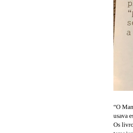
“O Manu
usava e
Os livr