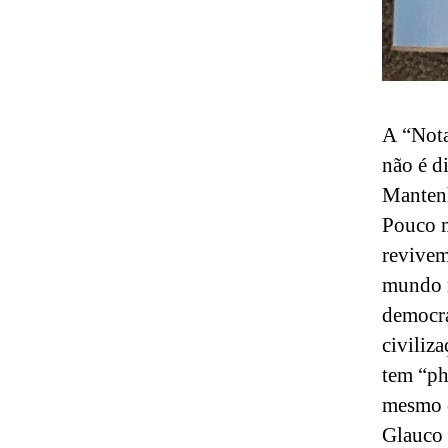
A “Nota
não é d
Mantenh
Pouco m
revivem
mundo m
democra
civiliz
tem “ph
mesmo d
Glauco 