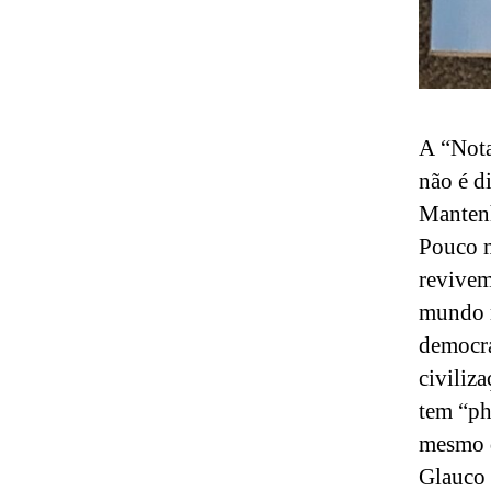
A “Nota
não é d
Mantenh
Pouco m
revivem
mundo m
democra
civiliz
tem “ph
mesmo d
Glauco 