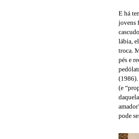
E há te
jovens 
cascudo
lábia, 
troca. 
pés e r
pedólat
(1986).
(e “pro
daquela
amador”
pode se