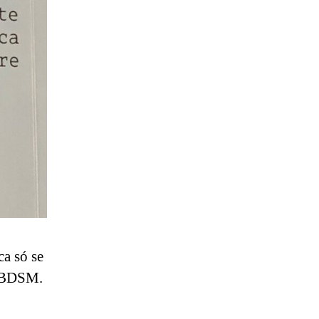
a só se
de BDSM.