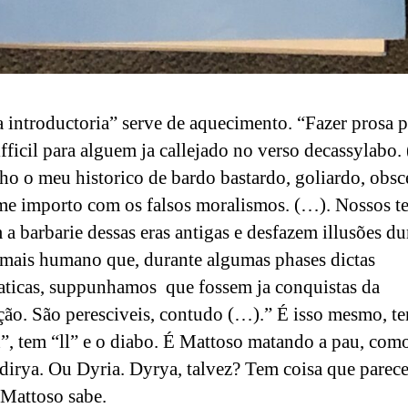
 introductoria” serve de aquecimento. “Fazer prosa p
ifficil para alguem ja callejado no verso decassylabo.
o o meu historico de bardo bastardo, goliardo, obsc
e importo com os falsos moralismos. (…). Nossos 
 a barbarie dessas eras antigas e desfazem illusões d
ais humano que, durante algumas phases dictas
ticas, suppunhamos que fossem ja conquistas da
ação. São peresciveis, contudo (…).” É isso mesmo, t
”, tem “ll” e o diabo. É Mattoso matando a pau, como
irya. Ou Dyria. Dyrya, talvez? Tem coisa que parece
Mattoso sabe.