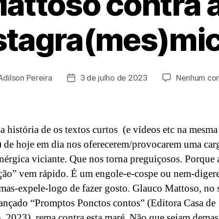
attoso contra 
stagra(mes)mi
Adilson Pereira
3 de julho de 2023
Nenhum com
Data
de
publicação
a história de os textos curtos (e vídeos etc na mesma
 de hoje em dia nos oferecerem/provocarem uma car
érgica viciante. Que nos torna preguiçosos. Porque 
ação” vem rápido. É um engole-e-cospe ou nem-diger
-mas-expele-logo de fazer gosto. Glauco Mattoso, no 
ançado “Promptos Ponctos contos” (Editora Casa de
o, 2023), rema contra esta maré. Não que sejam dema