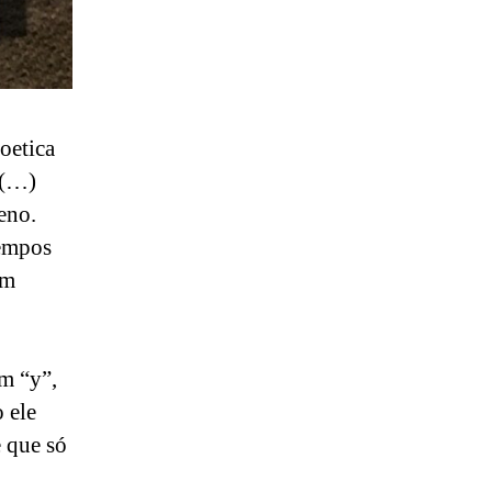
oetica
 (…)
eno.
tempos
um
em “y”,
 ele
 que só