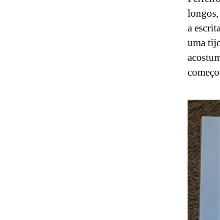
longos,
a escri
uma tij
acostum
começo