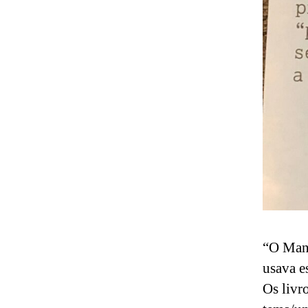
“O Manu
usava e
Os livr