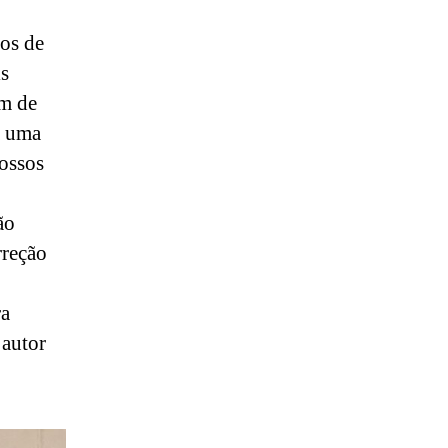
os de
is
om de
a uma
ossos
ão
rreção
ra
 autor