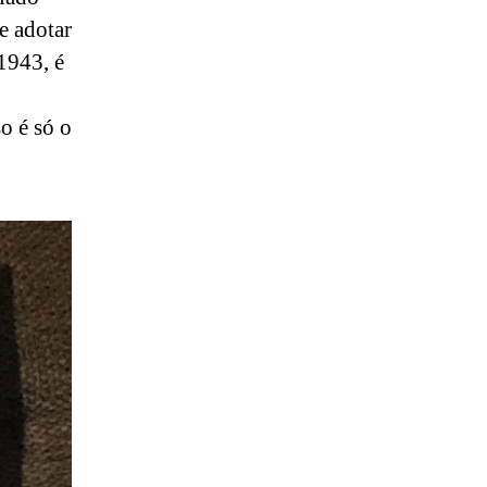
e adotar
1943, é
o é só o