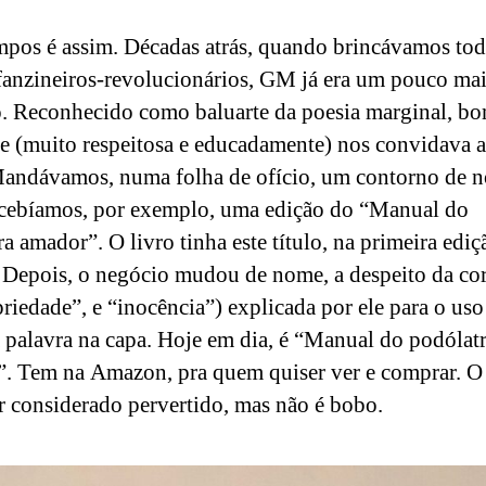
mpos é assim. Décadas atrás, quando brincávamos tod
fanzineiros-revolucionários, GM já era um pouco ma
. Reconhecido como baluarte da poesia marginal, b
ele (muito respeitosa e educadamente) nos convidava 
Mandávamos, numa folha de ofício, um contorno de n
ecebíamos, por exemplo, uma edição do “Manual do
ra amador”. O livro tinha este título, na primeira ediç
 Depois, o negócio mudou de nome, a despeito da co
priedade”, e “inocência”) explicada por ele para o uso
 palavra na capa. Hoje em dia, é “Manual do podólat
. Tem na Amazon, pra quem quiser ver e comprar. O
r considerado pervertido, mas não é bobo.