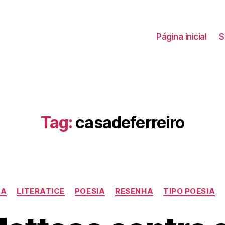
Página inicial
S
Tag:
casadeferreiro
Categorias
CA
LITERATICE
POESIA
RESENHA
TIPO POESIA