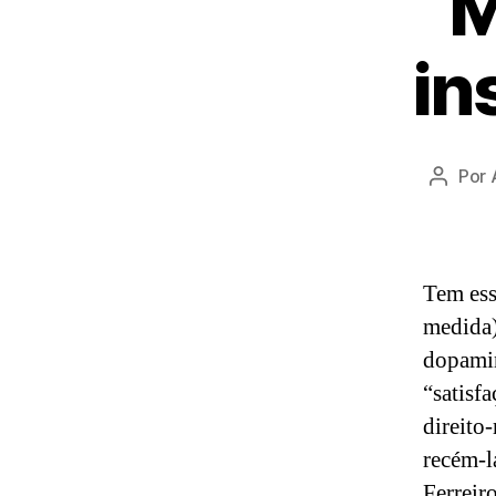
M
in
Por
Autor
do
post
Tem ess
medida)
dopamin
“satisf
direito
recém-l
Ferreir