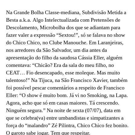
salve,
Chico
Na Grande Bolha Classe-mediana, Subdivisão Metida a
Chico
Besta a.k.a. Algo Intelectualizada com Pretensões de
Descolamento, Microbolha dos que se adiantam para
fazer valer a expressão “Sextou!”, só se falava no show
do Chico Chico, no Clube Manouche. Em Laranjeiras,
nos arredores da São Salvador, um dia antes da
apresentação do filho da saudosa Cássia Eller, alguém
comentava: “Chicão? Era da sala do meu filho, no
CEAT… Fio desencapado, esse moleque. Mas muito
talentoso!” Na Tijuca, na São Francisco Xavier, também
foi possível pescar comentários a respeito de Francisco
Eller: “O show é muito bom. Já vi no Smoking, na Lapa.
Agora, acho que só em casas maiores. Tá crescendo.
Ninguém segura.” Na noite de sexta (07/07), data em
que se celebra(va) entre umbandistas e simpatizantes a
força do “malandro” Zé Pilintra, Chico Chico fez bonito.
O garoto sabe jogar. Tem que respeitar.