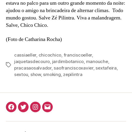
estava no palco para um outro grande momento da noite:
ajudou o amigo na brincadeira de alternar climas. Todo
mundo gostou. Salve Zé Pilintra. Viva a malandragem.
Salve, Chico Chico.
(Foto de Catharina Rocha)
cassiaeller
,
chicochico
,
franciscoeller
,
jaquetasdecouro
,
jardimbotanico
,
manouche
,
Tags
pracasaosalvador
,
saofranciscoxavier
,
sextafeira
,
sextou
,
show
,
smoking
,
zepilintra
Facebook
Twitter
Instagram
E-
mail