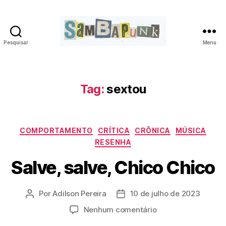
Pesquisar
Menu
sambapunk
Tag:
sextou
Categorias
COMPORTAMENTO
CRÍTICA
CRÔNICA
MÚSICA
RESENHA
Salve, salve, Chico Chico
Por
Adilson Pereira
10 de julho de 2023
Autor
Data
do
de
em
Nenhum comentário
post
publicação
Salve,