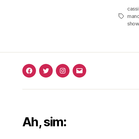
cassi
man
Tags
show
Facebook
Twitter
Instagram
E-
mail
Ah, sim: