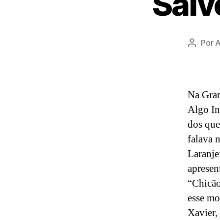
Salv
Por
A
Autor
do
post
Na Gran
Algo In
dos que
falava 
Laranje
apresen
“Chicão
esse mo
Xavier,