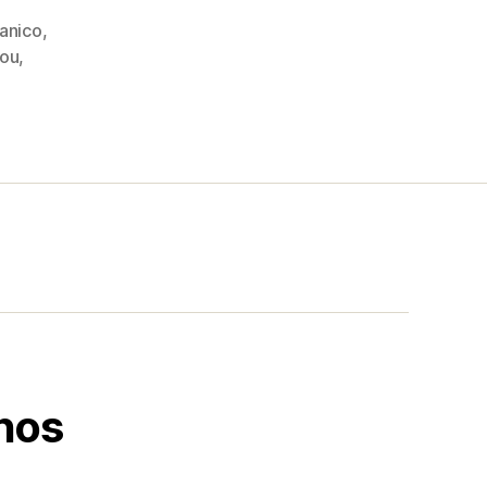
anico
,
tou
,
nos