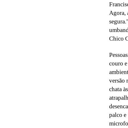
Francis
Agora, 
segura.
umbandi
Chico C
Pessoas
couro e
ambient
versão 
chata à
atrapal
desenca
palco e
microfo