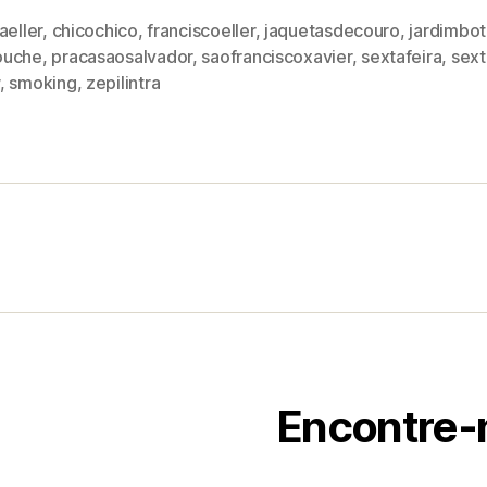
aeller
,
chicochico
,
franciscoeller
,
jaquetasdecouro
,
jardimbot
ouche
,
pracasaosalvador
,
saofranciscoxavier
,
sextafeira
,
sex
,
smoking
,
zepilintra
Encontre-