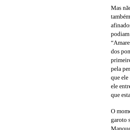
Mas não
também 
afinado
podiam 
“Amarel
dos pon
primeir
pela pe
que ele
ele entr
que est
O momen
garoto 
Manouch