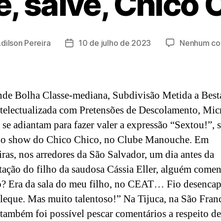
e, salve, Chico 
dilson Pereira
10 de julho de 2023
Nenhum co
Data
de
publicação
de Bolha Classe-mediana, Subdivisão Metida a Besta
telectualizada com Pretensões de Descolamento, Mic
 se adiantam para fazer valer a expressão “Sextou!”, s
no show do Chico Chico, no Clube Manouche. Em
iras, nos arredores da São Salvador, um dia antes da
tação do filho da saudosa Cássia Eller, alguém comen
? Era da sala do meu filho, no CEAT… Fio desenca
leque. Mas muito talentoso!” Na Tijuca, na São Fran
 também foi possível pescar comentários a respeito de