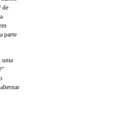
/ de
ra
 em
a parte
, uma
ê”
o
alternar