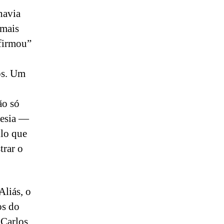
havia
 mais
 firmou”
os. Um
ão só
oesia —
ilo que
trar o
Aliás, o
os do
 Carlos