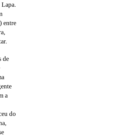
 Lapa.
m
) entre
a,
ar.
s de
O
ma
gente
m a
ceu do
ha,
se