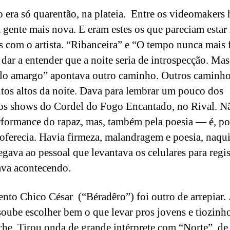
 era só quarentão, na plateia. Entre os videomakers 
gente mais nova. E eram estes os que pareciam estar
s com o artista. “Ribanceira” e “O tempo nunca mais
dar a entender que a noite seria de introspecção. Mas
o amargo” apontava outro caminho. Outros caminh
tos altos da noite. Dava para lembrar um pouco dos
os shows do Cordel do Fogo Encantado, no Rival. N
rformance do rapaz, mas, também pela poesia — é, p
 oferecia. Havia firmeza, malandragem e poesia, naqu
egava ao pessoal que levantava os celulares para regis
ava acontecendo.
to Chico César (“Béradêro”) foi outro de arrepiar. 
soube escolher bem o que levar pros jovens e tiozinh
e. Tirou onda de grande intérprete com “Norte”, de