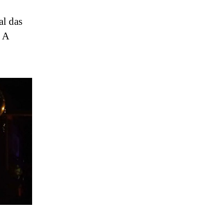
al das
. A