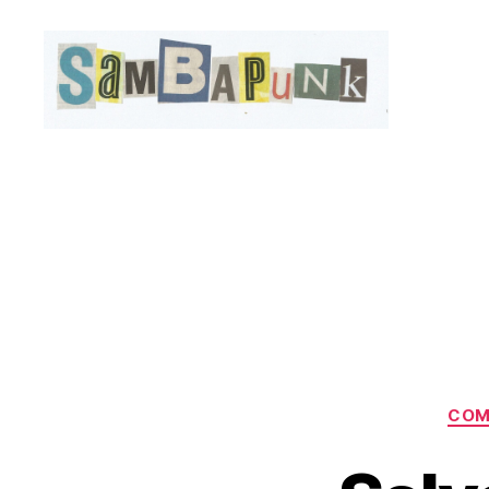
sambapunk
COM