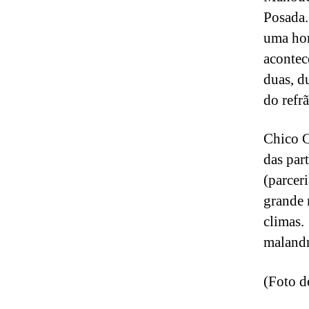
Posada.
uma hor
acontec
duas, d
do refr
Chico C
das par
(parcer
grande 
climas.
malandr
(Foto d