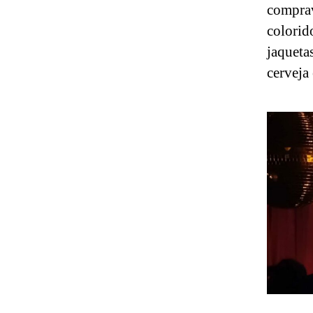
comprav
colorid
jaqueta
cerveja