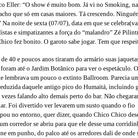
co Eller: “O show é muito bom. Já vi no Smoking, na
acho que só em casas maiores. Tá crescendo. Ningué
” Na noite de sexta (07/07), data em que se celebra(va
stas e simpatizantes a força do “malandro” Zé Pilintr
hico fez bonito. O garoto sabe jogar. Tem que respeit
 de 40 e poucos anos tiraram do armário suas jaqueta
 foram até o Jardim Botânico para ver o espetáculo. 
e lembrava um pouco o extinto Ballroom. Parecia u
reduzida daquele antigo pico do Humaitá, incluindo 
s vezes falando alto demais perto do bar. Não chegara
har. Foi divertido ver levarem um susto quando o fio
pou no entorno, quer dizer, quando Chico Chico des
 um corredor se abriu para que ele desse uma corridin
ne em punho, do palco até os arredores dali de onde 