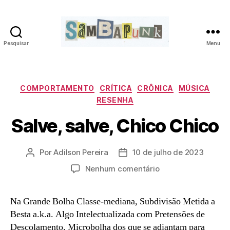
Pesquisar
Menu
sambapunk
Categorias
COMPORTAMENTO
CRÍTICA
CRÔNICA
MÚSICA
RESENHA
Salve, salve, Chico Chico
Por
Adilson Pereira
10 de julho de 2023
Autor
Data
do
de
em
Nenhum comentário
post
publicação
Salve,
salve,
Na Grande Bolha Classe-mediana, Subdivisão Metida a
Chico
Besta a.k.a. Algo Intelectualizada com Pretensões de
Chico
Descolamento, Microbolha dos que se adiantam para