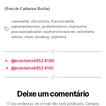
(Foto de Catharina Rocha)
cassiaeller
,
chicochico
,
franciscoeller
,
jaquetasdecouro
,
jardimbotanico
,
manouche
,
Tags
pracasaosalvador
,
saofranciscoxavier
,
sextafeira
,
sextou
,
show
,
smoking
,
zepilintra
←
@monteiro4852 #160
→
@monteiro4852 #161
Deixe um comentário
O seu endereço de e-mail não será publicado.
Campos