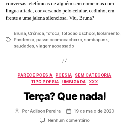
conversas telefônicas de alguém sem nome mas com
língua afiada, conversando pelo celular, cedinho, em
frente a uma jalena silenciosa. Viu, Bruna?
Bruna
,
Crônica
,
fofoca
,
fofocaoldschool
,
Isolamento
,
Pandemia
,
passeiocomocachorro
,
sambapunk
,
Tags
saudades
,
viagemaopassado
Categorias
PARECE POESIA
POESIA
SEM CATEGORIA
TIPO POESIA
UMBIGADA
XXX
Terça? Que nada!
Por
Adilson Pereira
19 de maio de 2020
Autor
Data
do
de
em
Nenhum comentário
post
publicação
Terça?