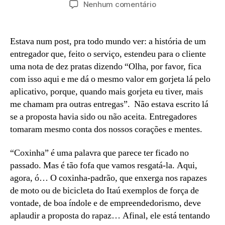
em
Nenhum comentário
post
publicação
O
cidadão
125
Estava num post, pra todo mundo ver: a história de um
cilindradas
entregador que, feito o serviço, estendeu para o cliente
uma nota de dez pratas dizendo “Olha, por favor, fica
com isso aqui e me dá o mesmo valor em gorjeta lá pelo
aplicativo, porque, quando mais gorjeta eu tiver, mais
me chamam pra outras entregas”. Não estava escrito lá
se a proposta havia sido ou não aceita. Entregadores
tomaram mesmo conta dos nossos corações e mentes.
“Coxinha” é uma palavra que parece ter ficado no
passado. Mas é tão fofa que vamos resgatá-la. Aqui,
agora, ó… O coxinha-padrão, que enxerga nos rapazes
de moto ou de bicicleta do Itaú exemplos de força de
vontade, de boa índole e de empreendedorismo, deve
aplaudir a proposta do rapaz… Afinal, ele está tentando