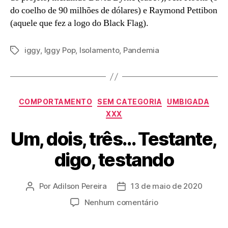
do coelho de 90 milhões de dólares) e Raymond Pettibon
(aquele que fez a logo do Black Flag).
iggy
,
Iggy Pop
,
Isolamento
,
Pandemia
Tags
Categorias
COMPORTAMENTO
SEM CATEGORIA
UMBIGADA
XXX
Um, dois, três… Testante,
digo, testando
Por
Adilson Pereira
13 de maio de 2020
Autor
Data
do
de
em
Nenhum comentário
post
publicação
Um,
dois,