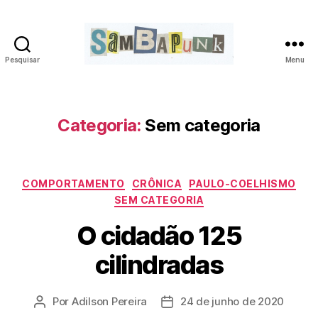
Pesquisar
Menu
sambapunk
Categoria:
Sem categoria
Categorias
COMPORTAMENTO
CRÔNICA
PAULO-COELHISMO
SEM CATEGORIA
O cidadão 125
cilindradas
Por
Adilson Pereira
24 de junho de 2020
Autor
Data
do
de