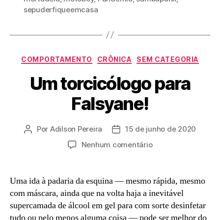
sepuderfiqueemcasa
Categorias
COMPORTAMENTO
CRÔNICA
SEM CATEGORIA
Um torcicólogo para
Falsyane!
Por
Adilson Pereira
15 de junho de 2020
Autor
Data
do
de
em
Nenhum comentário
post
publicação
Um
torcicólogo
para
Uma ida à padaria da esquina — mesmo rápida, mesmo
Falsyane!
com máscara, ainda que na volta haja a inevitável
supercamada de álcool em gel para com sorte desinfetar
tudo ou pelo menos alguma coisa — pode ser melhor do