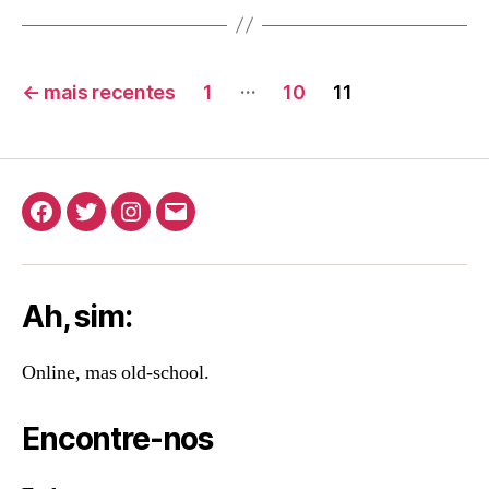
Paginação
…
←
mais recentes
1
10
11
de
posts
Facebook
Twitter
Instagram
E-
mail
Ah, sim:
Online, mas old-school.
Encontre-nos