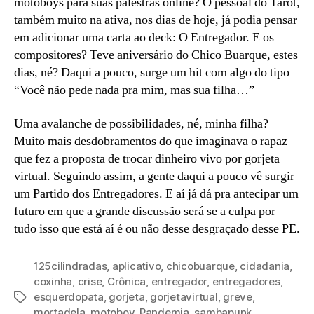
motoboys para suas palestras online? O pessoal do Tarot,
também muito na ativa, nos dias de hoje, já podia pensar
em adicionar uma carta ao deck: O Entregador. E os
compositores? Teve aniversário do Chico Buarque, estes
dias, né? Daqui a pouco, surge um hit com algo do tipo
“Você não pede nada pra mim, mas sua filha…”
Uma avalanche de possibilidades, né, minha filha?
Muito mais desdobramentos do que imaginava o rapaz
que fez a proposta de trocar dinheiro vivo por gorjeta
virtual. Seguindo assim, a gente daqui a pouco vê surgir
um Partido dos Entregadores. E aí já dá pra antecipar um
futuro em que a grande discussão será se a culpa por
tudo isso que está aí é ou não desse desgraçado desse PE.
125cilindradas
,
aplicativo
,
chicobuarque
,
cidadania
,
coxinha
,
crise
,
Crônica
,
entregador
,
entregadores
,
esquerdopata
,
gorjeta
,
gorjetavirtual
,
greve
,
Tags
mortadela
,
motoboy
,
Pandemia
,
sambapunk
,