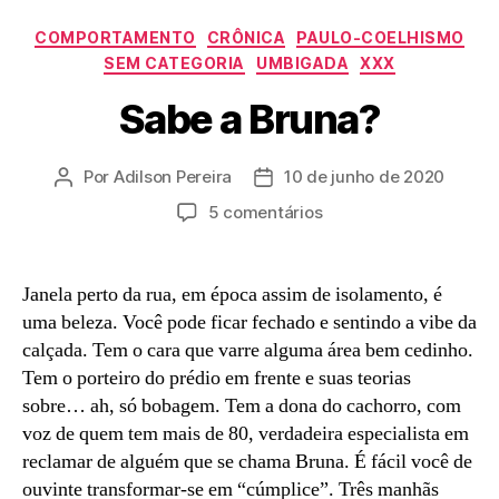
Categorias
COMPORTAMENTO
CRÔNICA
PAULO-COELHISMO
SEM CATEGORIA
UMBIGADA
XXX
Sabe a Bruna?
Por
Adilson Pereira
10 de junho de 2020
Autor
Data
do
de
em
5 comentários
post
publicação
Sabe
a
Bruna?
Janela perto da rua, em época assim de isolamento, é
uma beleza. Você pode ficar fechado e sentindo a vibe da
calçada. Tem o cara que varre alguma área bem cedinho.
Tem o porteiro do prédio em frente e suas teorias
sobre… ah, só bobagem. Tem a dona do cachorro, com
voz de quem tem mais de 80, verdadeira especialista em
reclamar de alguém que se chama Bruna. É fácil você de
ouvinte transformar-se em “cúmplice”. Três manhãs