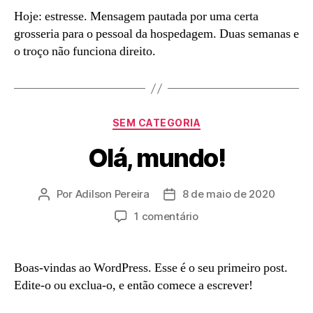
três…
Hoje: estresse. Mensagem pautada por uma certa
Testante,
grosseria para o pessoal da hospedagem. Duas semanas e
digo,
o troço não funciona direito.
testando
Categorias
SEM CATEGORIA
Olá, mundo!
Por
Adilson Pereira
8 de maio de 2020
Autor
Data
do
de
em
1 comentário
post
publicação
Olá,
mundo!
Boas-vindas ao WordPress. Esse é o seu primeiro post.
Edite-o ou exclua-o, e então comece a escrever!