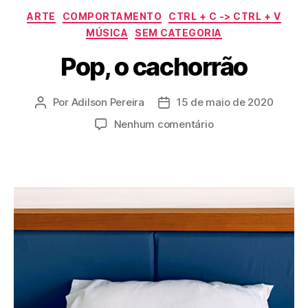
Categorias
ARTE
COMPORTAMENTO
CTRL + C -> CTRL + V
MÚSICA
SEM CATEGORIA
Pop, o cachorrão
Por
Adilson Pereira
15 de maio de 2020
Autor
Data
do
de
em
Nenhum comentário
post
publicação
Pop,
o
cachorrão