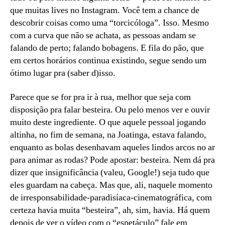
que muitas lives no Instagram. Você tem a chance de
descobrir coisas como uma “torcicóloga”. Isso. Mesmo
com a curva que não se achata, as pessoas andam se
falando de perto; falando bobagens. E fila do pão, que
em certos horários continua existindo, segue sendo um
ótimo lugar pra (saber d)isso.
Parece que se for pra ir à rua, melhor que seja com
disposição pra falar besteira. Ou pelo menos ver e ouvir
muito deste ingrediente. O que aquele pessoal jogando
altinha, no fim de semana, na Joatinga, estava falando,
enquanto as bolas desenhavam aqueles lindos arcos no ar
para animar as rodas? Pode apostar: besteira. Nem dá pra
dizer que insignificância (valeu, Google!) seja tudo que
eles guardam na cabeça. Mas que, ali, naquele momento
de irresponsabilidade-paradisíaca-cinematográfica, com
certeza havia muita “besteira”, ah, sim, havia. Há quem
depois de ver o vídeo com o “espetáculo” fale em