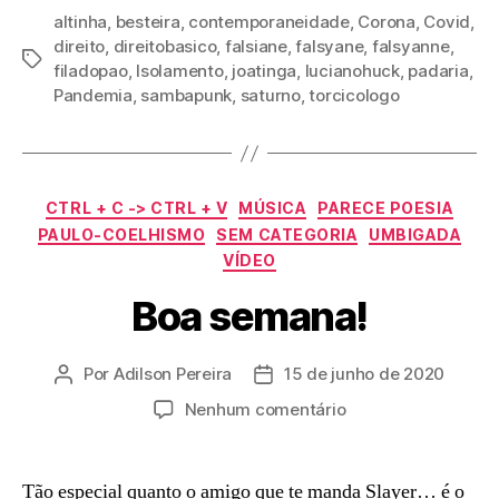
altinha
,
besteira
,
contemporaneidade
,
Corona
,
Covid
,
direito
,
direitobasico
,
falsiane
,
falsyane
,
falsyanne
,
Tags
filadopao
,
Isolamento
,
joatinga
,
lucianohuck
,
padaria
,
Pandemia
,
sambapunk
,
saturno
,
torcicologo
Categorias
CTRL + C -> CTRL + V
MÚSICA
PARECE POESIA
PAULO-COELHISMO
SEM CATEGORIA
UMBIGADA
VÍDEO
Boa semana!
Por
Adilson Pereira
15 de junho de 2020
Autor
Data
do
de
em
Nenhum comentário
post
publicação
Boa
semana!
Tão especial quanto o amigo que te manda Slayer… é o