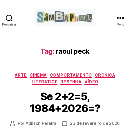
Pesquisar
Menu
sambapunk
Tag:
raoul peck
Categorias
ARTE
CINEMA
COMPORTAMENTO
CRÔNICA
LITERATICE
RESENHA
VÍDEO
Se 2+2=5,
1984+2026=?
Por
Adilson Pereira
23 de fevereiro de 2026
Autor
Data
do
de