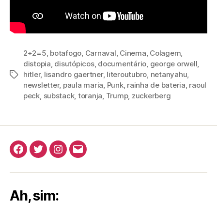
2+2=5
,
botafogo
,
Carnaval
,
Cinema
,
Colagem
,
distopia
,
disutópicos
,
documentário
,
george orwell
,
hitler
,
lisandro gaertner
,
literoutubro
,
netanyahu
,
Tags
newsletter
,
paula maria
,
Punk
,
rainha de bateria
,
raoul
peck
,
substack
,
toranja
,
Trump
,
zuckerberg
Facebook
Twitter
Instagram
E-
mail
Ah, sim: