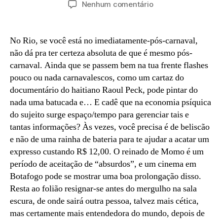
em
Nenhum comentário
post
publicação
Se
2+2=5,
1984+2026=?
No Rio, se você está no imediatamente-pós-carnaval,
não dá pra ter certeza absoluta de que é mesmo pós-
carnaval. Ainda que se passem bem na tua frente flashes
pouco ou nada carnavalescos, como um cartaz do
documentário do haitiano Raoul Peck, pode pintar do
nada uma batucada e… E cadê que na economia psíquica
do sujeito surge espaço/tempo para gerenciar tais e
tantas informações? Às vezes, você precisa é de beliscão
e não de uma rainha de bateria para te ajudar a acatar um
expresso custando R$ 12,00. O reinado de Momo é um
período de aceitação de “absurdos”, e um cinema em
Botafogo pode se mostrar uma boa prolongação disso.
Resta ao folião resignar-se antes do mergulho na sala
escura, de onde sairá outra pessoa, talvez mais cética,
mas certamente mais entendedora do mundo, depois de