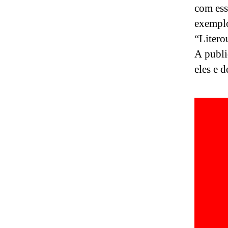
com ess
exemplo
“Litero
A publi
eles e 