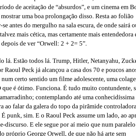
ríodo de aceitação de “absurdos”, e um cinema em B
 mostrar uma boa prolongação disso. Resta ao folião
r-se antes do mergulho na sala escura, de onde sairá o
 talvez mais cética, mas certamente mais entendedora
depois de ver “Orwell: 2 + 2= 5”.
do lá. Estão todos lá. Trump, Hitler, Netanyahu, Zuck
or Raoul Peck já alcançou a casa dos 70 e poucos ano
 num certo sentido um filme adolescente, uma colag
 que é ótimo. Funciona. É tudo muito contundente, 
e amarradinho; contemplando até uma conhecidíssima 
ira ao falar da galera do topo da pirâmide controlador
. É punk, sim. E o Raoul Peck assume um lado, ao ap
e-discurso. E ele segue por aí meio que num paralel
do próprio George Orwell, de que não há arte sem