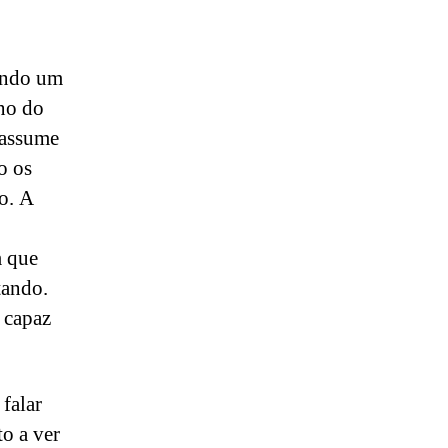
ando um
no do
 assume
o os
o. A
m que
tando.
 capaz
 falar
o a ver