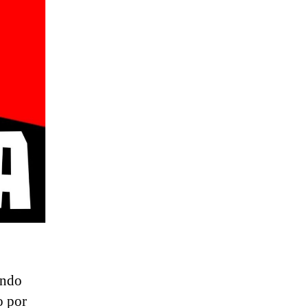
indo
o por