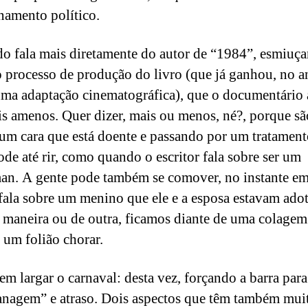
namento político.
o fala mais diretamente do autor de “1984”, esmiuç
 processo de produção do livro (que já ganhou, no a
 uma adaptação cinematográfica), que o documentário
is amenos. Quer dizer, mais ou menos, né?, porque sã
 um cara que está doente e passando por um tratament
ode até rir, como quando o escritor fala sobre ser um
an. A gente pode também se comover, no instante e
fala sobre um menino que ele e a esposa estavam ado
maneira ou de outra, ficamos diante de uma colagem
r um folião chorar.
em largar o carnaval: desta vez, forçando a barra para
anagem” e atraso. Dois aspectos que têm também muit