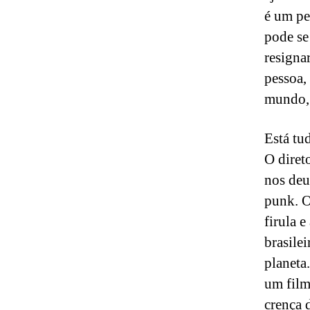
é um pe
pode se
resigna
pessoa,
mundo, 
Está tu
O diret
nos deu
punk. O
firula 
brasile
planeta
um film
crença 