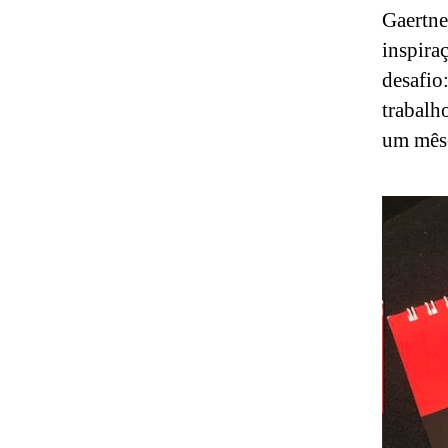
Gaertne
inspira
desafio
trabalh
um mês-