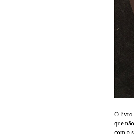
O livro
que não
com o s