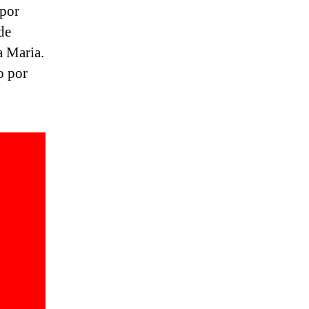
 por
de
a Maria.
o por