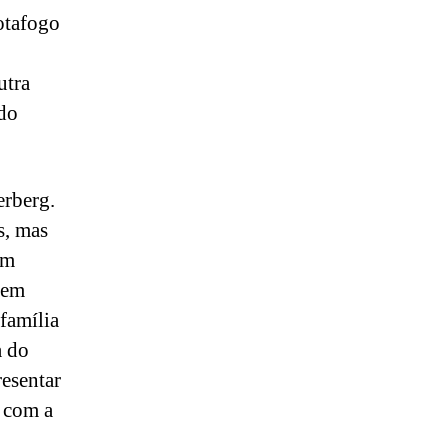
otafogo
utra
 do
erberg.
s, mas
em
sem
família
a do
resentar
o com a