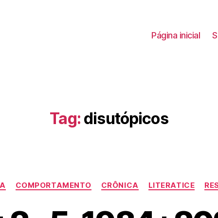
Página inicial
S
Tag:
disutópicos
Categorias
MA
COMPORTAMENTO
CRÔNICA
LITERATICE
RE