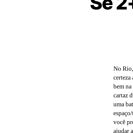
Se 2
No Rio,
certeza
bem na 
cartaz 
uma bat
espaço/
você pr
ajudar 