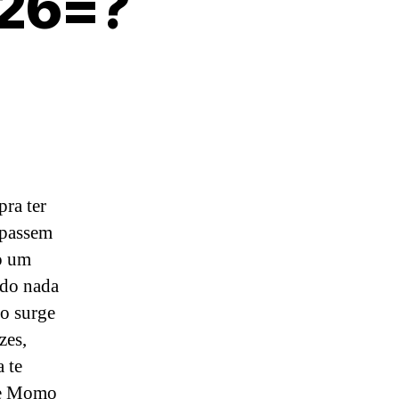
026=?
pra ter
 passem
o um
 do nada
o surge
zes,
a te
 de Momo