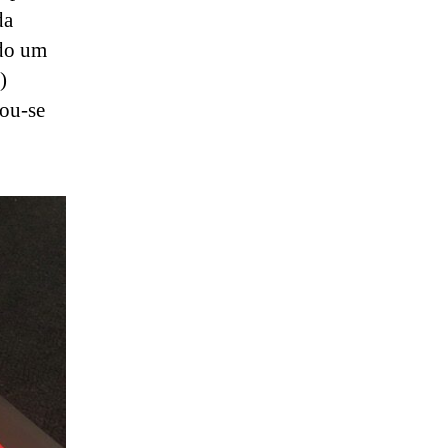
da
ado um
)
lou-se