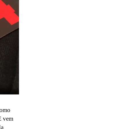
Como
 E vem
la