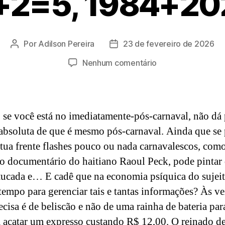
+2=5, 1984+2
Por
Adilson Pereira
23 de fevereiro de 2026
Autor
Data
do
de
em
Nenhum comentário
post
publicação
Se
2+2=5,
1984+2026=?
 se você está no imediatamente-pós-carnaval, não dá 
 absoluta de que é mesmo pós-carnaval. Ainda que se
tua frente flashes pouco ou nada carnavalescos, com
do documentário do haitiano Raoul Peck, pode pintar
ucada e… E cadê que na economia psíquica do sujeit
tempo para gerenciar tais e tantas informações? Às ve
ecisa é de beliscão e não de uma rainha de bateria par
a acatar um expresso custando R$ 12,00. O reinado