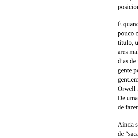
posicio
É quand
pouco o
título,
ares ma
dias de
gente p
gentlem
Orwell 
De uma 
de faze
Ainda s
de “sac