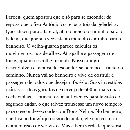
Boteco
Connection
#15
Perdeu, quem apostou que é só para se esconder da
—
esposa que o Seu Antônio corre para trás da geladeira.
Mister
Quer dizer, para a lateral, ali no meio do caminho para o
Silver
balcão, que por sua vez está no meio do caminho para o
banheiro. O velha-guarda parece calcular os
movimentos, nos detalhes. Atrapalha a passagem de
todos, quando escolhe ficar ali. Nosso amigo
desenvolveu a técnica de esconder-se bem no… meio do
caminho. Nunca vai ao banheiro e vive de obstruir a
passagem de todos que desejam fazê-lo. Suas investidas
diárias — duas garrafas de cerveja de 600ml mais duas
cachacinhas — nunca foram suficientes para levá-lo ao
segundo andar, o que talvez trouxesse um novo tempero
para o esconde-esconde com Dona Nelma. No banheiro,
que fica no longínquo segundo andar, ele não correria
nenhum risco de ser visto. Mas é bem verdade que seria