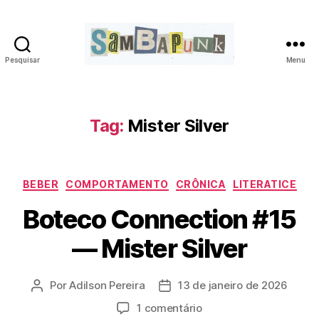
Pesquisar
Menu
sambapunk
Tag:
Mister Silver
Categorias
BEBER
COMPORTAMENTO
CRÔNICA
LITERATICE
Boteco Connection #15
— Mister Silver
Por
Adilson Pereira
13 de janeiro de 2026
Autor
Data
do
de
em
1 comentário
post
publicação