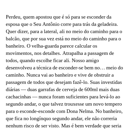
Boteco
Connection
#15
Perdeu, quem apostou que é só para se esconder da
—
esposa que o Seu Antônio corre para trás da geladeira.
Mister
Quer dizer, para a lateral, ali no meio do caminho para o
Silver
balcão, que por sua vez está no meio do caminho para o
banheiro. O velha-guarda parece calcular os
movimentos, nos detalhes. Atrapalha a passagem de
todos, quando escolhe ficar ali. Nosso amigo
desenvolveu a técnica de esconder-se bem no… meio do
caminho. Nunca vai ao banheiro e vive de obstruir a
passagem de todos que desejam fazê-lo. Suas investidas
diárias — duas garrafas de cerveja de 600ml mais duas
cachacinhas — nunca foram suficientes para levá-lo ao
segundo andar, o que talvez trouxesse um novo tempero
para o esconde-esconde com Dona Nelma. No banheiro,
que fica no longínquo segundo andar, ele não correria
nenhum risco de ser visto. Mas é bem verdade que seria