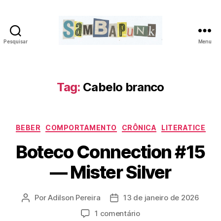
Pesquisar
Menu
sambapunk
Tag:
Cabelo branco
Categorias
BEBER
COMPORTAMENTO
CRÔNICA
LITERATICE
Boteco Connection #15
— Mister Silver
Por
Adilson Pereira
13 de janeiro de 2026
Autor
Data
do
de
em
1 comentário
post
publicação