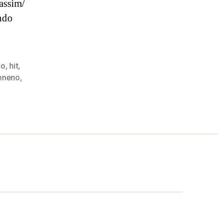
assim/
ndo
io
,
hit
,
eneno
,