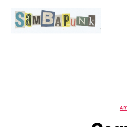
sambapunk
AR