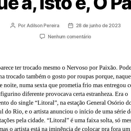
e a, isto é, O P
Por
Adilson Pereira
28 de junho de 2023
Autor
Data
do
de
em
Nenhum comentário
post
publicação
Segue
a,
isto
é,
arece ter trocado mesmo o Nervoso por Paixão. Pode
O
ha trocado também o gosto por roupas porque, naque
Paixão
de noite, numa sexta que prometia frio mas entregou c
o figurino diferente provocava certa estranheza. Era o
nto do single “Litoral”, na estação General Osório d
l do Rio, e o artista anunciou o início de uma série d
tações pela cidade. “Litoral” é uma faixa solta, só 
 mas o artista está na iminência de colocar pra fora u