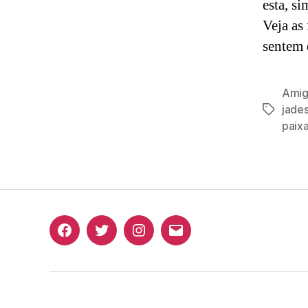
esta, s
Veja as
sentem 
Amig
jade
Tags
paix
Facebook
Twitter
Instagram
E-
mail