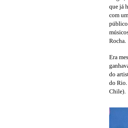
que já 
com uma
público
músicos
Rocha.
Era mes
ganhava
do arti
do Rio.
Chile).