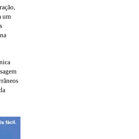
ração,
m um
s
ina
nica
nsagem
rrâneos
da