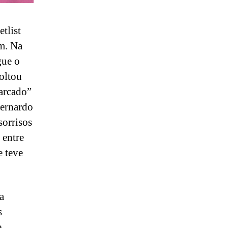
tlist
m. Na
gue o
soltou
arcado”
Bernardo
sorrisos
 entre
e teve
a
s
e