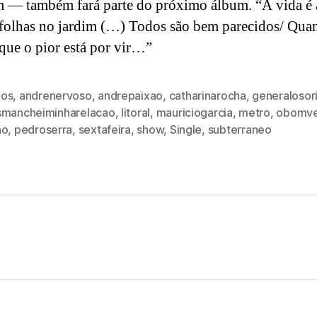
im — também fará parte do próximo álbum. “A vida é 
 folhas no jardim (…) Todos são bem parecidos/ Qua
que o pior está por vir…”
os
,
andrenervoso
,
andrepaixao
,
catharinarocha
,
generalosor
smancheiminharelacao
,
litoral
,
mauriciogarcia
,
metro
,
obomv
ao
,
pedroserra
,
sextafeira
,
show
,
Single
,
subterraneo