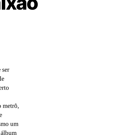
aixão
 ser
le
erto
o metrô,
e
mesmo um
m álbum