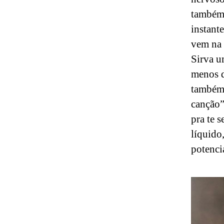
também 
instant
vem na 
Sirva u
menos d
também 
canção”
pra te 
líquido
potenci