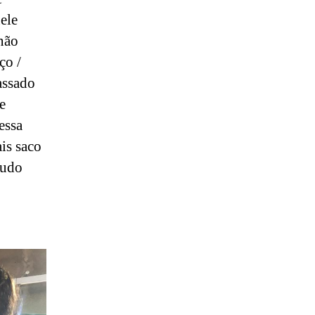
ele
 não
ço /
assado
e
essa
is saco
tudo