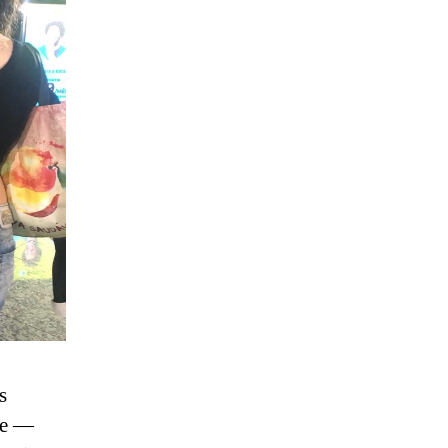
s
ue —