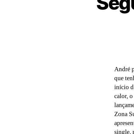
Segu
André p
que ten
início 
calor, 
lançame
Zona Su
apresen
single,