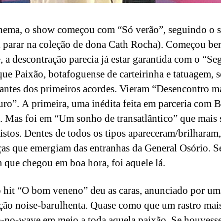
ema, o show começou com “Só verão”, seguindo o se
i parar na coleção de dona Cath Rocha). Começou be
, a descontração parecia já estar garantida com o “Se
 que Paixão, botafoguense de carteirinha e tatuagem, 
ntes dos primeiros acordes. Vieram “Desencontro m
ro”. A primeira, uma inédita feita em parceria com 
. Mas foi em “Um sonho de transatlântico” que mais 
istos. Dentes de todos os tipos apareceram/brilharam,
ças que emergiam das entranhas da General Osório. S
 que chegou em boa hora, foi aquele lá.
 hit “O bom veneno” deu as caras, anunciado por um
ção noise-barulhenta. Quase como que um rastro mai
-no-wave em meio a toda aquela paixão. Se houvess