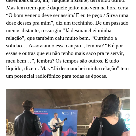
desembarcando, ali, naquele instante, teria sido ótimo.
Mas tem trem que é daquele jeito: não vem na hora certa.
“O bom veneno deve ser assim/ E eu te peço / Sirva uma
dose desses pra mim”, diz um trechinho. De um passado
menos distante, ressurgiu “Já desmanchei minha
relação”, que também caiu muito bem. “Curtindo a
solidão… Assoviando essa canção”, lembra? “E é por
essas e outras que eu não tenho mais saco pra te servir,
meu bem…”, lembra? Os tempos são outros. É tudo
líquido, dizem. Mas “Já desmanchei minha relação” tem
um potencial radiofônico para todas as épocas.