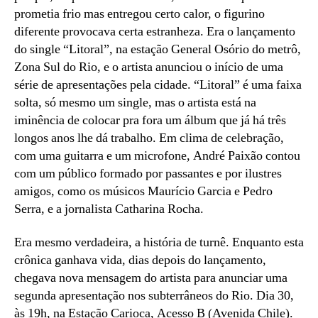
Paixão
prometia frio mas entregou certo calor, o figurino
diferente provocava certa estranheza. Era o lançamento
do single “Litoral”, na estação General Osório do metrô,
Zona Sul do Rio, e o artista anunciou o início de uma
série de apresentações pela cidade. “Litoral” é uma faixa
solta, só mesmo um single, mas o artista está na
iminência de colocar pra fora um álbum que já há três
longos anos lhe dá trabalho. Em clima de celebração,
com uma guitarra e um microfone, André Paixão contou
com um público formado por passantes e por ilustres
amigos, como os músicos Maurício Garcia e Pedro
Serra, e a jornalista Catharina Rocha.
Era mesmo verdadeira, a história de turnê. Enquanto esta
crônica ganhava vida, dias depois do lançamento,
chegava nova mensagem do artista para anunciar uma
segunda apresentação nos subterrâneos do Rio. Dia 30,
às 19h, na Estação Carioca, Acesso B (Avenida Chile).