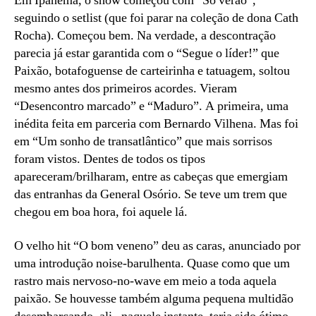
Em Ipanema, o show começou com “Só verão”,
seguindo o setlist (que foi parar na coleção de dona Cath
Rocha). Começou bem. Na verdade, a descontração
parecia já estar garantida com o “Segue o líder!” que
Paixão, botafoguense de carteirinha e tatuagem, soltou
mesmo antes dos primeiros acordes. Vieram
“Desencontro marcado” e “Maduro”. A primeira, uma
inédita feita em parceria com Bernardo Vilhena. Mas foi
em “Um sonho de transatlântico” que mais sorrisos
foram vistos. Dentes de todos os tipos
apareceram/brilharam, entre as cabeças que emergiam
das entranhas da General Osório. Se teve um trem que
chegou em boa hora, foi aquele lá.
O velho hit “O bom veneno” deu as caras, anunciado por
uma introdução noise-barulhenta. Quase como que um
rastro mais nervoso-no-wave em meio a toda aquela
paixão. Se houvesse também alguma pequena multidão