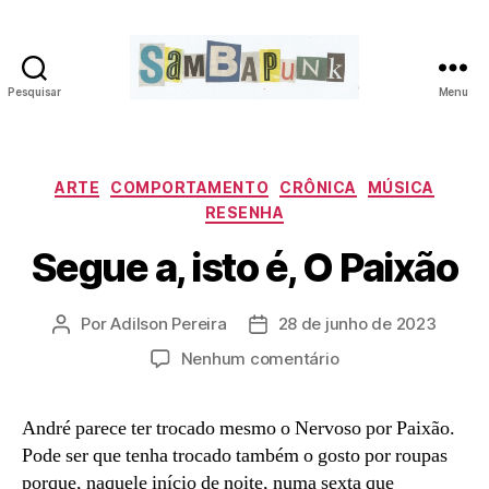
Pesquisar
Menu
sambapunk
Categorias
ARTE
COMPORTAMENTO
CRÔNICA
MÚSICA
RESENHA
Segue a, isto é, O Paixão
Por
Adilson Pereira
28 de junho de 2023
Autor
Data
do
de
em
Nenhum comentário
post
publicação
Segue
a,
André parece ter trocado mesmo o Nervoso por Paixão.
isto
Pode ser que tenha trocado também o gosto por roupas
é,
O
porque, naquele início de noite, numa sexta que