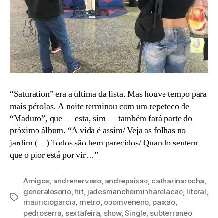
“Saturation” era a última da lista. Mas houve tempo para
mais pérolas. A noite terminou com um repeteco de
“Maduro”, que — esta, sim — também fará parte do
próximo álbum. “A vida é assim/ Veja as folhas no
jardim (…) Todos são bem parecidos/ Quando sentem
que o pior está por vir…”
Amigos
,
andrenervoso
,
andrepaixao
,
catharinarocha
,
generalosorio
,
hit
,
jadesmancheiminharelacao
,
litoral
,
Tags
mauriciogarcia
,
metro
,
obomveneno
,
paixao
,
pedroserra
,
sextafeira
,
show
,
Single
,
subterraneo