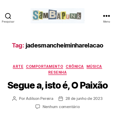
Pesquisar
Menu
sambapunk
Tag:
jadesmancheiminharelacao
Categorias
ARTE
COMPORTAMENTO
CRÔNICA
MÚSICA
RESENHA
Segue a, isto é, O Paixão
Por
Adilson Pereira
28 de junho de 2023
Autor
Data
do
de
em
Nenhum comentário
post
publicação
Segue