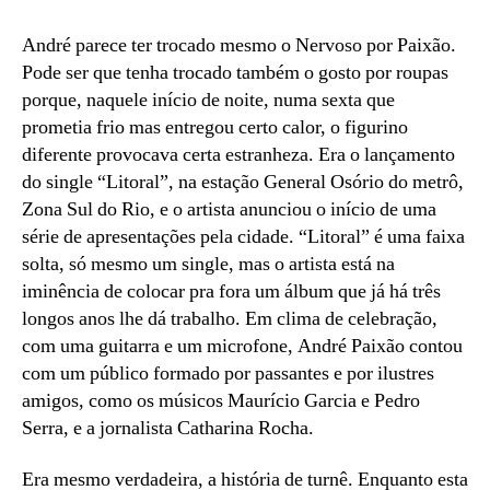
a,
isto
André parece ter trocado mesmo o Nervoso por Paixão.
é,
Pode ser que tenha trocado também o gosto por roupas
O
porque, naquele início de noite, numa sexta que
Paixão
prometia frio mas entregou certo calor, o figurino
diferente provocava certa estranheza. Era o lançamento
do single “Litoral”, na estação General Osório do metrô,
Zona Sul do Rio, e o artista anunciou o início de uma
série de apresentações pela cidade. “Litoral” é uma faixa
solta, só mesmo um single, mas o artista está na
iminência de colocar pra fora um álbum que já há três
longos anos lhe dá trabalho. Em clima de celebração,
com uma guitarra e um microfone, André Paixão contou
com um público formado por passantes e por ilustres
amigos, como os músicos Maurício Garcia e Pedro
Serra, e a jornalista Catharina Rocha.
Era mesmo verdadeira, a história de turnê. Enquanto esta