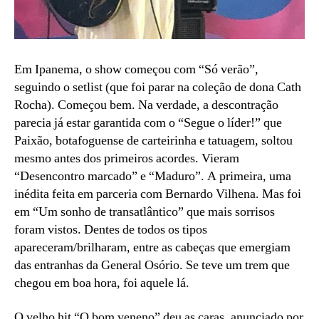
Em Ipanema, o show começou com “Só verão”,
seguindo o setlist (que foi parar na coleção de dona Cath
Rocha). Começou bem. Na verdade, a descontração
parecia já estar garantida com o “Segue o líder!” que
Paixão, botafoguense de carteirinha e tatuagem, soltou
mesmo antes dos primeiros acordes. Vieram
“Desencontro marcado” e “Maduro”. A primeira, uma
inédita feita em parceria com Bernardo Vilhena. Mas foi
em “Um sonho de transatlântico” que mais sorrisos
foram vistos. Dentes de todos os tipos
apareceram/brilharam, entre as cabeças que emergiam
das entranhas da General Osório. Se teve um trem que
chegou em boa hora, foi aquele lá.
O velho hit “O bom veneno” deu as caras, anunciado por