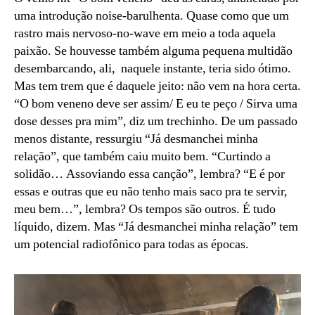
uma introdução noise-barulhenta. Quase como que um
rastro mais nervoso-no-wave em meio a toda aquela
paixão. Se houvesse também alguma pequena multidão
desembarcando, ali, naquele instante, teria sido ótimo.
Mas tem trem que é daquele jeito: não vem na hora certa.
“O bom veneno deve ser assim/ E eu te peço / Sirva uma
dose desses pra mim”, diz um trechinho. De um passado
menos distante, ressurgiu “Já desmanchei minha
relação”, que também caiu muito bem. “Curtindo a
solidão… Assoviando essa canção”, lembra? “E é por
essas e outras que eu não tenho mais saco pra te servir,
meu bem…”, lembra? Os tempos são outros. É tudo
líquido, dizem. Mas “Já desmanchei minha relação” tem
um potencial radiofônico para todas as épocas.