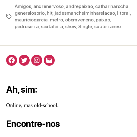
Amigos
,
andrenervoso
,
andrepaixao
,
catharinarocha
,
generalosorio
,
hit
,
jadesmancheiminharelacao
,
litoral
,
Tags
mauriciogarcia
,
metro
,
obomveneno
,
paixao
,
pedroserra
,
sextafeira
,
show
,
Single
,
subterraneo
Facebook
Twitter
Instagram
E-
mail
Ah, sim:
Online, mas old-school.
Encontre-nos