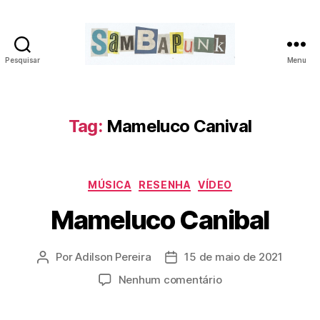
Pesquisar
Menu
sambapunk
Tag:
Mameluco Canival
Categorias
MÚSICA
RESENHA
VÍDEO
Mameluco Canibal
Por
Adilson Pereira
15 de maio de 2021
Autor
Data
do
de
em
Nenhum comentário
post
publicação
Mameluco
Canibal