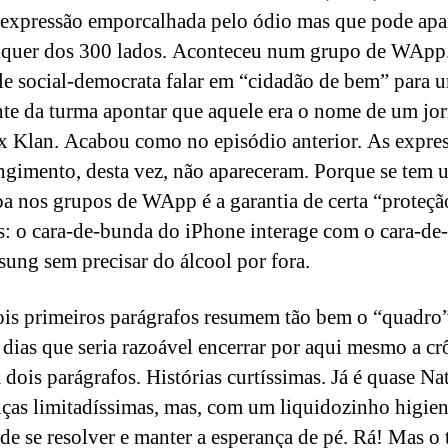
expressão emporcalhada pelo ódio mas que pode apa
quer dos 300 lados. Aconteceu num grupo de WApp.
le social-democrata falar em “cidadão de bem” para 
nte da turma apontar que aquele era o nome de um jor
 Klan. Acabou como no episódio anterior. As expres
ngimento, desta vez, não apareceram. Porque se tem 
oa nos grupos de WApp é a garantia de certa “proteçã
s: o cara-de-bunda do iPhone interage com o cara-de
ung sem precisar do álcool por fora.
ois primeiros parágrafos resumem tão bem o “quadro
 dias que seria razoável encerrar por aqui mesmo a cr
dois parágrafos. Histórias curtíssimas. Já é quase Nat
ças limitadíssimas, mas, com um liquidozinho higien
de se resolver e manter a esperança de pé. Rá! Mas o