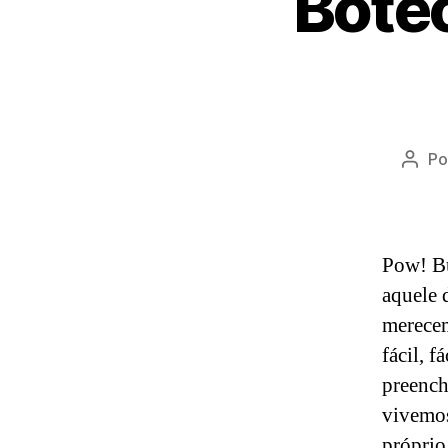
Bote
Po
Auto
do
post
Pow! Bu
aquele 
merecem
fácil, f
preench
vivemos
próprio