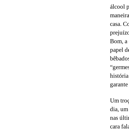
álcool 
maneira
casa. C
prejuíz
Bom, a 
papel d
bêbados
“germes
história
garante 
Um troç
dia, um
nas últ
cara fa