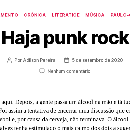
Categorias
AMENTO
CRÔNICA
LITERATICE
MÚSICA
PAULO-
Haja punk rock
Por
Adilson Pereira
5 de setembro de 2020
Autor
Data
do
de
em
Nenhum comentário
post
publicação
Haja
punk
rock
 aqui. Depois, a gente passa um álcool na mão e tá tu
 Foi assim a tentativa de encerrar uma discussão que
ebol e, por causa da cerveja, não terminava. O álcool
talvez tenha estimulado o mais calmo dos dois a suger