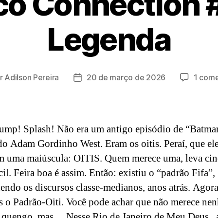
co Connection 
Legenda
r
Adilson Pereira
20 de março de 2026
1 come
r
Data
de
publicação
mp! Splash! Não era um antigo episódio de “Batma
do Adam Gordinho West. Eram os oitis. Peraí, que el
 uma maiúscula: OITIS. Quem merece uma, leva cin
ácil. Feira boa é assim. Então: existiu o “padrão Fifa”,
endo os discursos classe-medianos, anos atrás. Agora
 o Padrão-Oiti. Você pode achar que não merece ne
 quengo, mas… Nesse Rio de Janeiro de Meu Deus, a