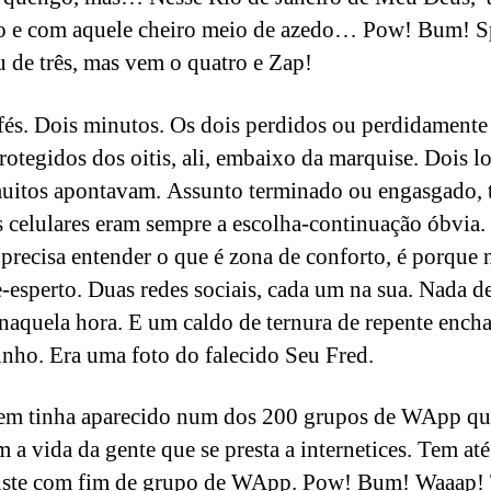
 e com aquele cheiro meio de azedo… Pow! Bum! S
 de três, mas vem o quatro e Zap!
fés. Dois minutos. Os dois perdidos ou perdidament
Protegidos dos oitis, ali, embaixo da marquise. Dois l
itos apontavam. Assunto terminado ou engasgado, 
os celulares eram sempre a escolha-continuação óbvia.
precisa entender o que é zona de conforto, é porque 
e-esperto. Duas redes sociais, cada um na sua. Nada d
 naquela hora. E um caldo de ternura de repente encha
inho. Era uma foto do falecido Seu Fred.
em tinha aparecido num dos 200 grupos de WApp qu
m a vida da gente que se presta a internetices. Tem a
riste com fim de grupo de WApp. Pow! Bum! Waaap!