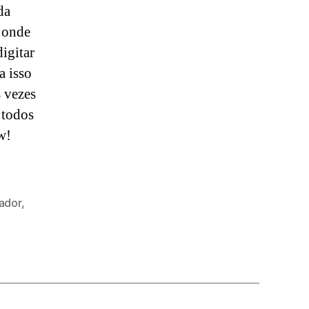
da
e onde
igitar
a isso
 vezes
 todos
w!
ador
,