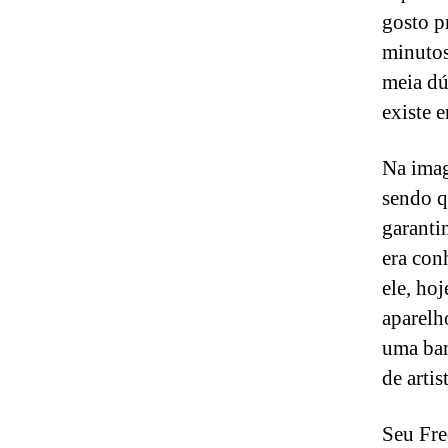
gosto p
minutos
meia dú
existe e
Na imag
sendo q
garanti
era con
ele, ho
aparelh
uma ban
de arti
Seu Fre