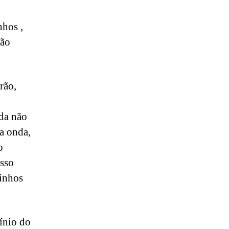
nhos ,
não
rão,
nda não
ma onda,
o
isso
rinhos
ínio do