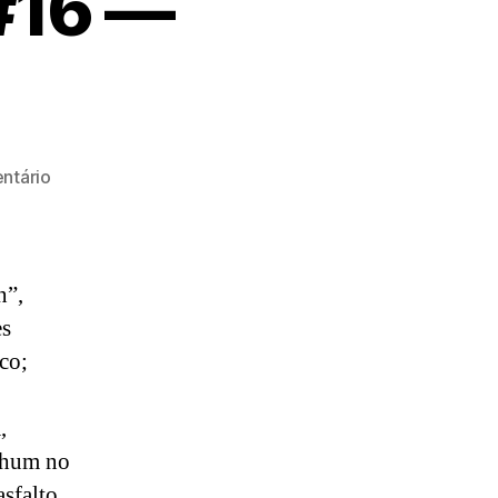
#16 —
em
ntário
Boteco
Connection
#16
—
n”,
Legenda
es
co;
,
nhum no
sfalto