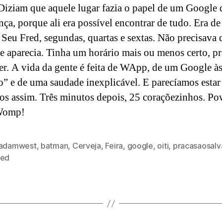
 Diziam que aquele lugar fazia o papel de um Google 
nça, porque ali era possível encontrar de tudo. Era d
 Seu Fred, segundas, quartas e sextas. Não precisava d
le aparecia. Tinha um horário mais ou menos certo, pr
er. A vida da gente é feita de WApp, de um Google às
o” e de uma saudade inexplicável. E parecíamos estar
itos assim. Três minutos depois, 25 coraçõezinhos. Po
Womp!
adamwest
,
batman
,
Cerveja
,
Feira
,
google
,
oiti
,
pracasaosalv
red