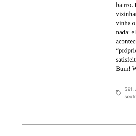
bairro.
vizinha
vinha o
nada: e
acontec
“própri
satisfe
Bum! 
591
,
Tags
seuf