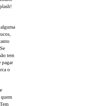
plash!
e alguma
oucos,
tanto
 Se
não tem
e pagar
rca o
e
té quem
 Tem