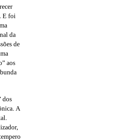
recer
 E foi
uma
nal da
sões de
uma
o” aos
-bunda
” dos
ônica. A
al.
izador,
 tempero