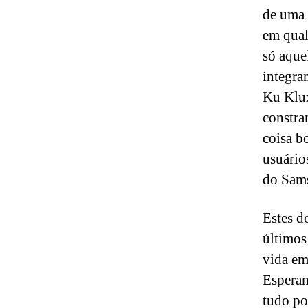
de uma 
em qual
só aque
integra
Ku Klux
constra
coisa b
usuário
do Sams
Estes d
últimos
vida em 
Esperan
tudo po