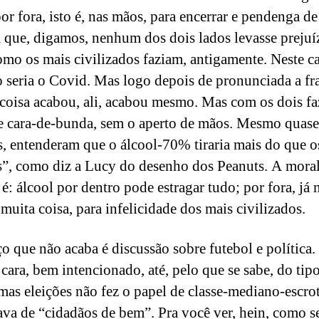
por fora, isto é, nas mãos, para encerrar e pendenga de
 que, digamos, nenhum dos dois lados levasse prejuí
omo os mais civilizados faziam, antigamente. Neste ca
o seria o Covid. Mas logo depois de pronunciada a f
coisa acabou, ali, acabou mesmo. Mas com os dois f
e cara-de-bunda, sem o aperto de mãos. Mesmo quase
, entenderam que o álcool-70% tiraria mais do que o
”, como diz a Lucy do desenho dos Peanuts. A moral
 é: álcool por dentro pode estragar tudo; por fora, já 
muita coisa, para infelicidade dos mais civilizados.
o que não acaba é discussão sobre futebol e política.
 cara, bem intencionado, até, pelo que se sabe, do tip
imas eleições não fez o papel de classe-mediano-escrot
lava de “cidadãos de bem”. Pra você ver, hein, como se