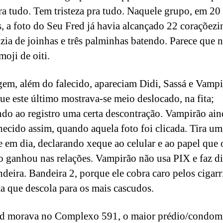
ra tudo. Tem tristeza pra tudo. Naquele grupo, em 20
, a foto do Seu Fred já havia alcançado 22 coraçõezi
zia de joinhas e três palminhas batendo. Parece que 
moji de oiti.
em, além do falecido, apareciam Didi, Sassá e Vampi
ue este último mostrava-se meio deslocado, na fita;
ndo ao registro uma certa descontração. Vampirão ai
hecido assim, quando aquela foto foi clicada. Tira u
je em dia, declarando xeque ao celular e ao papel que 
o ganhou nas relações. Vampirão não usa PIX e faz d
deira. Bandeira 2, porque ele cobra caro pelos cigar
sta que descola para os mais cascudos.
d morava no Complexo 591, o maior prédio/condom