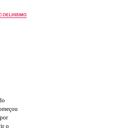
COELHISMO
do
 começou
 por
ir o