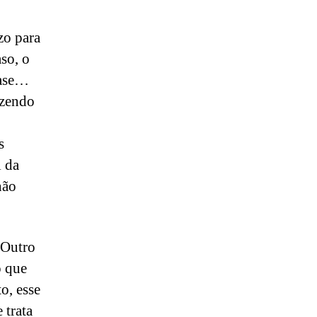
zo para
so, o
rase…
azendo
s
 da
não
 Outro
o que
o, esse
 trata