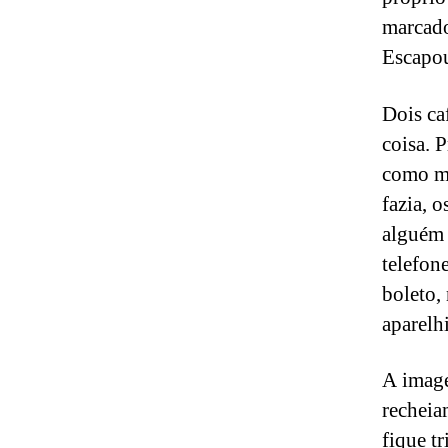
marcado
Escapou
Dois ca
coisa. 
como mu
fazia, 
alguém 
telefon
boleto,
aparelh
A imag
recheia
fique t