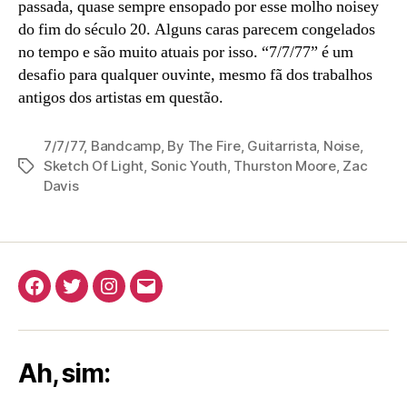
passada, quase sempre ensopado por esse molho noisey
do fim do século 20. Alguns caras parecem congelados
no tempo e são muito atuais por isso. “7/7/77” é um
desafio para qualquer ouvinte, mesmo fã dos trabalhos
antigos dos artistas em questão.
7/7/77
,
Bandcamp
,
By The Fire
,
Guitarrista
,
Noise
,
Sketch Of Light
,
Sonic Youth
,
Thurston Moore
,
Zac
Tags
Davis
Facebook
Twitter
Instagram
E-
mail
Ah, sim: