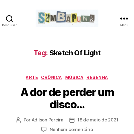
Pesquisar
Menu
sambapunk
Tag:
Sketch Of Light
Categorias
ARTE
CRÔNICA
MÚSICA
RESENHA
A dor de perder um
disco…
Por
Adilson Pereira
18 de maio de 2021
Autor
Data
do
de
em
Nenhum comentário
post
publicação