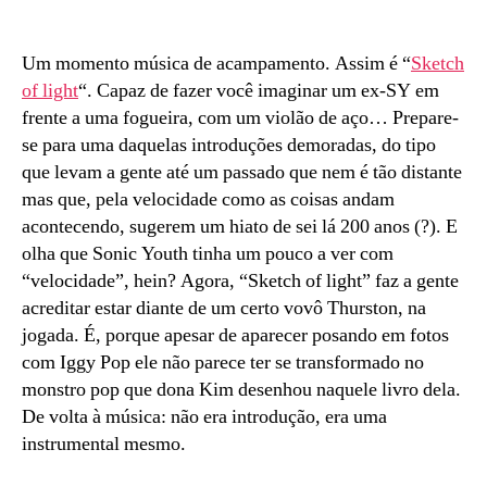
A
dor
de
Um momento música de acampamento. Assim é “
Sketch
perder
of light
“. Capaz de fazer você imaginar um ex-SY em
um
frente a uma fogueira, com um violão de aço… Prepare-
disco…
se para uma daquelas introduções demoradas, do tipo
que levam a gente até um passado que nem é tão distante
mas que, pela velocidade como as coisas andam
acontecendo, sugerem um hiato de sei lá 200 anos (?). E
olha que Sonic Youth tinha um pouco a ver com
“velocidade”, hein? Agora, “Sketch of light” faz a gente
acreditar estar diante de um certo vovô Thurston, na
jogada. É, porque apesar de aparecer posando em fotos
com Iggy Pop ele não parece ter se transformado no
monstro pop que dona Kim desenhou naquele livro dela.
De volta à música: não era introdução, era uma
instrumental mesmo.