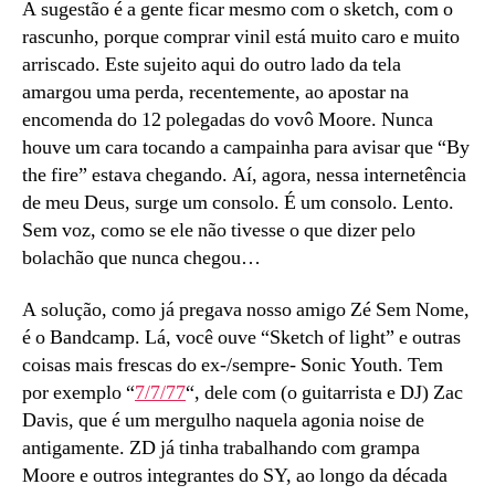
A sugestão é a gente ficar mesmo com o sketch, com o
rascunho, porque comprar vinil está muito caro e muito
arriscado. Este sujeito aqui do outro lado da tela
amargou uma perda, recentemente, ao apostar na
encomenda do 12 polegadas do vovô Moore. Nunca
houve um cara tocando a campainha para avisar que “By
the fire” estava chegando. Aí, agora, nessa internetência
de meu Deus, surge um consolo. É um consolo. Lento.
Sem voz, como se ele não tivesse o que dizer pelo
bolachão que nunca chegou…
A solução, como já pregava nosso amigo Zé Sem Nome,
é o Bandcamp. Lá, você ouve “Sketch of light” e outras
coisas mais frescas do ex-/sempre- Sonic Youth. Tem
por exemplo “
7/7/77
“, dele com (o guitarrista e DJ) Zac
Davis, que é um mergulho naquela agonia noise de
antigamente. ZD já tinha trabalhando com grampa
Moore e outros integrantes do SY, ao longo da década