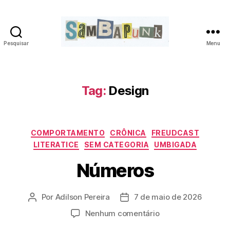
Pesquisar
Menu
sambapunk
Tag:
Design
Categorias
COMPORTAMENTO
CRÔNICA
FREUDCAST
LITERATICE
SEM CATEGORIA
UMBIGADA
Números
Por
Adilson Pereira
7 de maio de 2026
Autor
Data
do
de
em
Nenhum comentário
post
publicação
Números