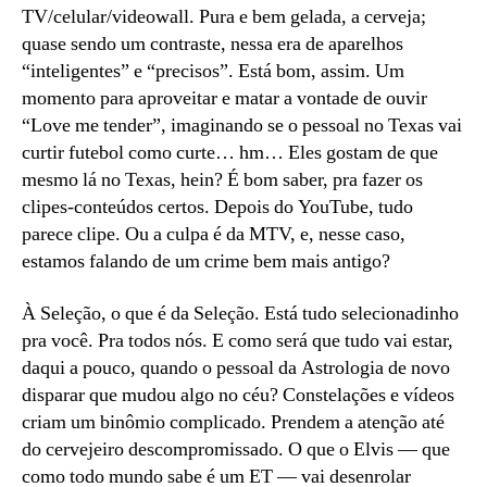
TV/celular/videowall. Pura e bem gelada, a cerveja;
quase sendo um contraste, nessa era de aparelhos
“inteligentes” e “precisos”. Está bom, assim. Um
momento para aproveitar e matar a vontade de ouvir
“Love me tender”, imaginando se o pessoal no Texas vai
curtir futebol como curte… hm… Eles gostam de que
mesmo lá no Texas, hein? É bom saber, pra fazer os
clipes-conteúdos certos. Depois do YouTube, tudo
parece clipe. Ou a culpa é da MTV, e, nesse caso,
estamos falando de um crime bem mais antigo?
À Seleção, o que é da Seleção. Está tudo selecionadinho
pra você. Pra todos nós. E como será que tudo vai estar,
daqui a pouco, quando o pessoal da Astrologia de novo
disparar que mudou algo no céu? Constelações e vídeos
criam um binômio complicado. Prendem a atenção até
do cervejeiro descompromissado. O que o Elvis — que
como todo mundo sabe é um ET — vai desenrolar