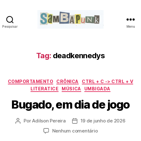
Pesquisar
Menu
sambapunk
Tag:
deadkennedys
Categorias
COMPORTAMENTO
CRÔNICA
CTRL + C -> CTRL + V
LITERATICE
MÚSICA
UMBIGADA
Bugado, em dia de jogo
Por
Adilson Pereira
19 de junho de 2026
Autor
Data
do
de
em
Nenhum comentário
post
publicação
Bugado,