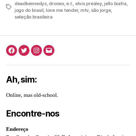
deadkennedys
,
drones
,
e.t.
,
elvis presley
,
jello biafra
,
Tags
jogo do brasil
,
love me tender
,
mtv
,
são jorge
,
seleção brasileira
Facebook
Twitter
Instagram
E-
mail
Ah, sim:
Online, mas old-school.
Encontre-nos
Endereço