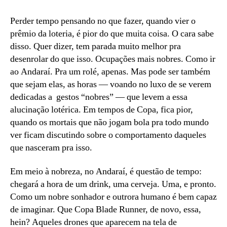
em
dia
Perder tempo pensando no que fazer, quando vier o
de
prêmio da loteria, é pior do que muita coisa. O cara sabe
jogo
disso. Quer dizer, tem parada muito melhor pra
desenrolar do que isso. Ocupações mais nobres. Como ir
ao Andaraí. Pra um rolé, apenas. Mas pode ser também
que sejam elas, as horas — voando no luxo de se verem
dedicadas a gestos “nobres” — que levem a essa
alucinação lotérica. Em tempos de Copa, fica pior,
quando os mortais que não jogam bola pra todo mundo
ver ficam discutindo sobre o comportamento daqueles
que nasceram pra isso.
Em meio à nobreza, no Andaraí, é questão de tempo:
chegará a hora de um drink, uma cerveja. Uma, e pronto.
Como um nobre sonhador e outrora humano é bem capaz
de imaginar. Que Copa Blade Runner, de novo, essa,
hein? Aqueles drones que aparecem na tela de