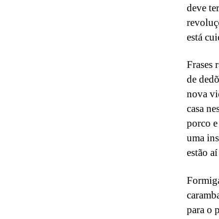
deve te
revoluç
está cu
Frases 
de dedõ
nova vi
casa ne
porco e
uma ins
estão a
Formiga
caramba
para o 