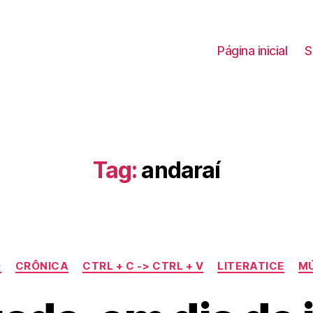
Página inicial
S
Tag:
andaraí
Categorias
O
CRÔNICA
CTRL + C -> CTRL + V
LITERATICE
M