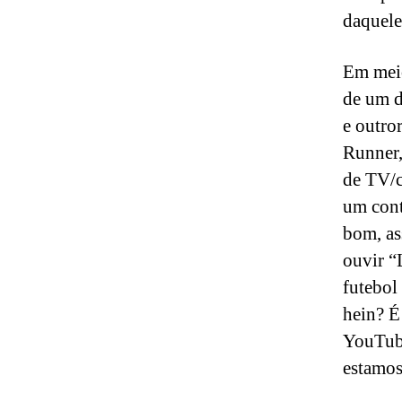
daquele
Em meio
de um d
e outro
Runner,
de TV/c
um contr
bom, as
ouvir “
futebol
hein? É
YouTube
estamos