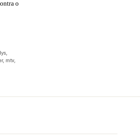
contra o
dys
,
er
,
mtv
,