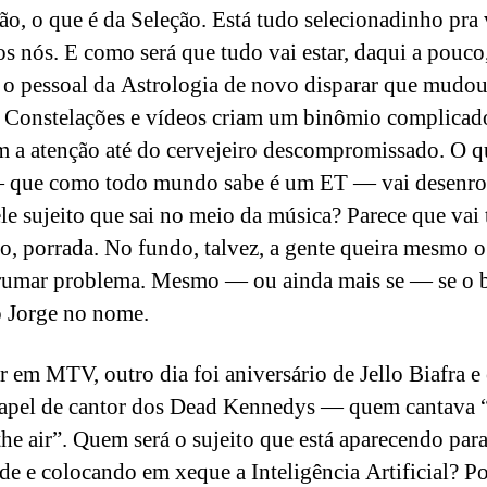
ão, o que é da Seleção. Está tudo selecionadinho pra 
os nós. E como será que tudo vai estar, daqui a pouco
o pessoal da Astrologia de novo disparar que mudou
 Constelações e vídeos criam um binômio complicad
 a atenção até do cervejeiro descompromissado. O q
 que como todo mundo sabe é um ET — vai desenro
le sujeito que sai no meio da música? Parece que vai 
o, porrada. No fundo, talvez, a gente queira mesmo 
rumar problema. Mesmo — ou ainda mais se — se o 
 Jorge no nome.
r em MTV, outro dia foi aniversário de Jello Biafra e 
apel de cantor dos Dead Kennedys — quem cantav
 the air”. Quem será o sujeito que está aparecendo para
de e colocando em xeque a Inteligência Artificial? P