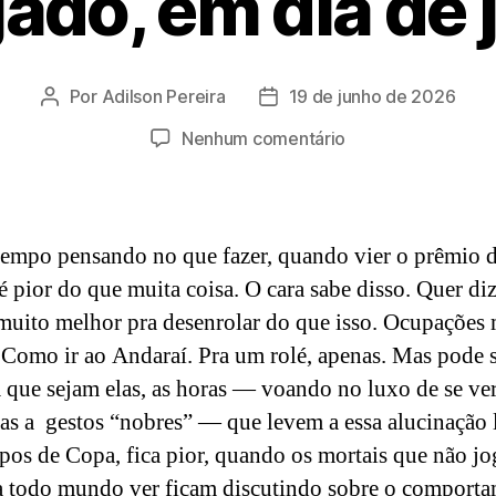
ado, em dia de 
Por
Adilson Pereira
19 de junho de 2026
Autor
Data
do
de
em
Nenhum comentário
post
publicação
Bugado,
em
dia
de
tempo pensando no que fazer, quando vier o prêmio 
jogo
 é pior do que muita coisa. O cara sabe disso. Quer diz
muito melhor pra desenrolar do que isso. Ocupações 
 Como ir ao Andaraí. Pra um rolé, apenas. Mas pode 
que sejam elas, as horas — voando no luxo de se ve
as a gestos “nobres” — que levem a essa alucinação l
os de Copa, fica pior, quando os mortais que não j
a todo mundo ver ficam discutindo sobre o comport