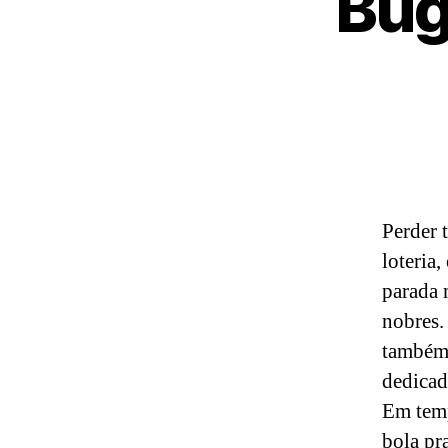
Bug
Perder 
loteria,
parada 
nobres.
também 
dedicad
Em temp
bola pr