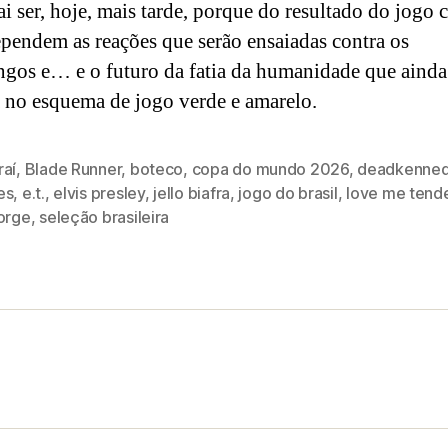
i ser, hoje, mais tarde, porque do resultado do jogo 
ependem as reações que serão ensaiadas contra os
ngos e… e o futuro da fatia da humanidade que ainda
a no esquema de jogo verde e amarelo.
raí
,
Blade Runner
,
boteco
,
copa do mundo 2026
,
deadkenne
es
,
e.t.
,
elvis presley
,
jello biafra
,
jogo do brasil
,
love me tend
jorge
,
seleção brasileira