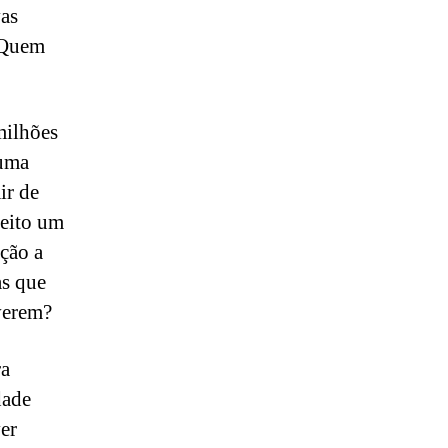
vas
? Quem
milhões
 uma
ir de
feito um
ção a
as que
verem?
ra
dade
er