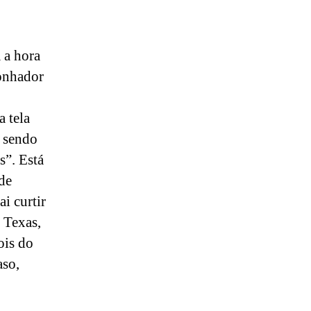
 a hora
onhador
 tela
e sendo
s”. Está
de
i curtir
 Texas,
ois do
aso,