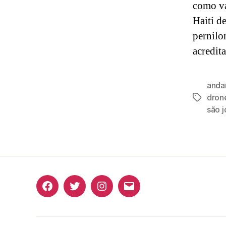
como va
Haiti d
pernilo
acredit
anda
dron
Tags
são 
Facebook
Twitter
Instagram
E-
mail