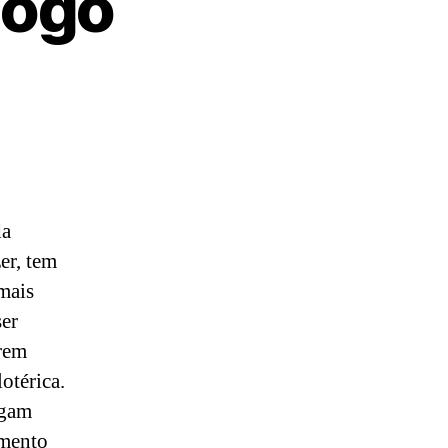
jogo
da
er, tem
mais
ser
rem
otérica.
ogam
amento