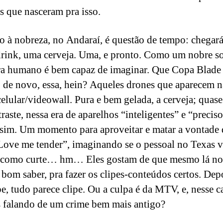
s que nasceram pra isso.
 à nobreza, no Andaraí, é questão de tempo: chegará
rink, uma cerveja. Uma, e pronto. Como um nobre s
ra humano é bem capaz de imaginar. Que Copa Blade
 de novo, essa, hein? Aqueles drones que aparecem na
elular/videowall. Pura e bem gelada, a cerveja; quas
aste, nessa era de aparelhos “inteligentes” e “preciso
sim. Um momento para aproveitar e matar a vontade 
Love me tender”, imaginando se o pessoal no Texas va
 como curte… hm… Eles gostam de que mesmo lá no
 bom saber, pra fazer os clipes-conteúdos certos. Dep
, tudo parece clipe. Ou a culpa é da MTV, e, nesse c
 falando de um crime bem mais antigo?