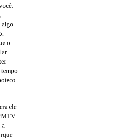
você.
,
 algo
o.
ue o
lar
ter
o tempo
boteco
era ele
a “MTV
 a
orque