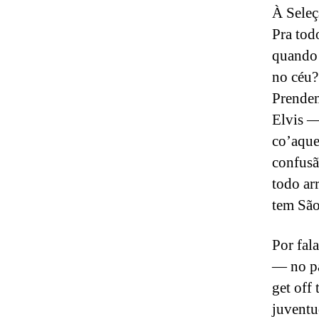
À Seleç
Pra tod
quando 
no céu?
Prendem
Elvis —
co’aque
confusã
todo ar
tem São
Por fala
— no p
get off
juventu