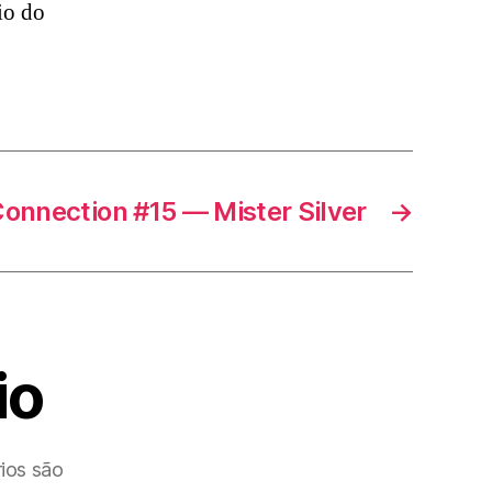
io do
onnection #15 — Mister Silver
→
io
ios são