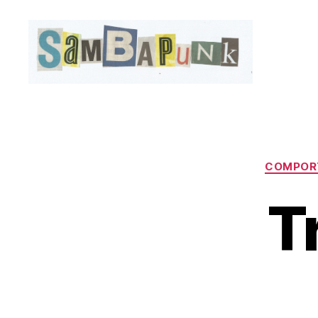
sambapunk
COMPOR
T