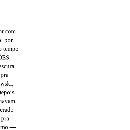
ar com
o; por
to tempo
ÇÕES
escura,
 pra
owski,
Depois,
onavam
derado
 pra
esmo —