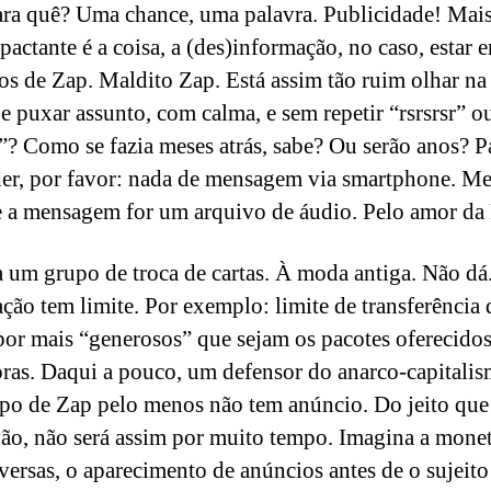
ara quê? Uma chance, uma palavra. Publicidade! Mais 
pactante é a coisa, a (des)informação, no caso, estar 
os de Zap. Maldito Zap. Está assim tão ruim olhar na
e puxar assunto, com calma, e sem repetir “rsrsrsr” o
? Como se fazia meses atrás, sabe? Ou serão anos? P
er, por favor: nada de mensagem via smartphone. M
e a mensagem for um arquivo de áudio. Pelo amor da
 um grupo de troca de cartas. À moda antiga. Não dá
ção tem limite. Por exemplo: limite de transferência 
por mais “generosos” que sejam os pacotes oferecidos
ras. Daqui a pouco, um defensor do anarco-capitalis
po de Zap pelo menos não tem anúncio. Do jeito que
vão, não será assim por muito tempo. Imagina a mone
versas, o aparecimento de anúncios antes de o sujeito