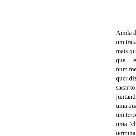
Ainda d
um trat
mais qu
que… é 
num mes
quer diz
sacar to
juntand
uma qua
um terc
uma “ch
termina