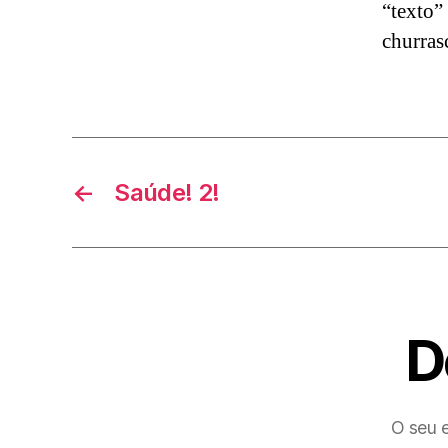
“texto”
churras
←
Saúde! 2!
D
O seu e