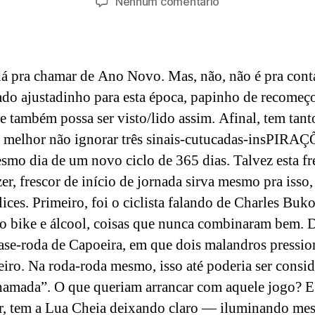
em
Nenhum comentário
post
publicação
Três,
dois,
um…
á pra chamar de Ano Novo. Mas, não, não é pra cont
ado ajustadinho para esta época, papinho de recomeç
e também possa ser visto/lido assim. Afinal, tem tan
melhor não ignorar três sinais-cutucadas-insPIRA
mo dia de um novo ciclo de 365 dias. Talvez esta fr
er, frescor de início de jornada sirva mesmo pra isso,
lices. Primeiro, foi o ciclista falando de Charles Buk
o bike e álcool, coisas que nunca combinaram bem. 
se-roda de Capoeira, em que dois malandros pressi
eiro. Na roda-roda mesmo, isso até poderia ser consi
amada”. O que queriam arrancar com aquele jogo? E
r, tem a Lua Cheia deixando claro — iluminando m