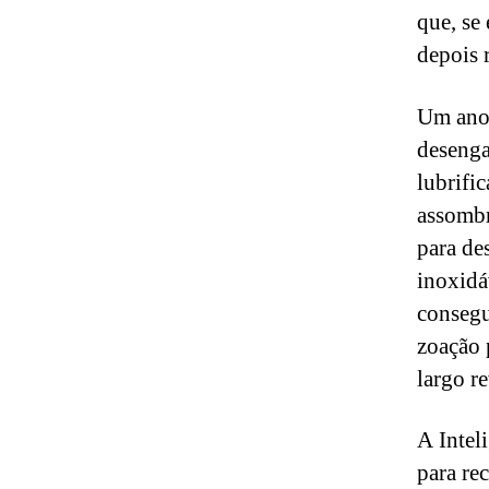
que, se
depois 
Um ano 
desenga
lubrifi
assombr
para des
inoxidá
consegu
zoação 
largo r
A Intel
para re