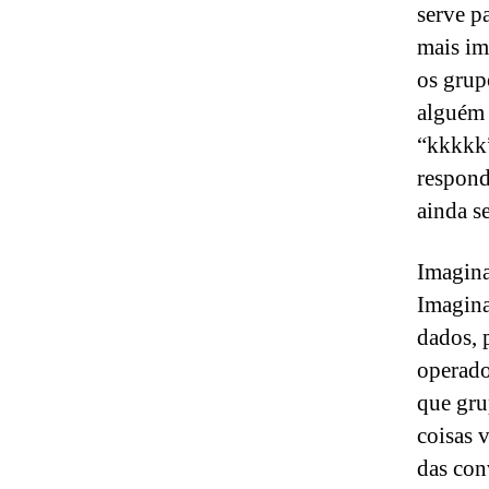
serve p
mais im
os grup
alguém 
“kkkkk”
respond
ainda s
Imagina
Imagina
dados, 
operado
que gru
coisas 
das con