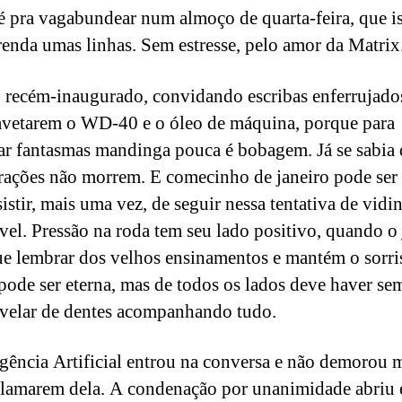
 é pra vagabundear num almoço de quarta-feira, que i
renda umas linhas. Sem estresse, pelo amor da Matrix
recém-inaugurado, convidando escribas enferrujado
vetarem o WD-40 e o óleo de máquina, porque para
car fantasmas mandinga pouca é bobagem. Já se sabia
ações não morrem. E comecinho de janeiro pode se
istir, mais uma vez, de seguir nessa tentativa de vidi
vel. Pressão na roda tem seu lado positivo, quando o
e lembrar dos velhos ensinamentos e mantém o sorri
pode ser eterna, mas de todos os lados deve haver s
evelar de dentes acompanhando tudo.
igência Artificial entrou na conversa e não demorou 
clamarem dela. A condenação por unanimidade abriu 