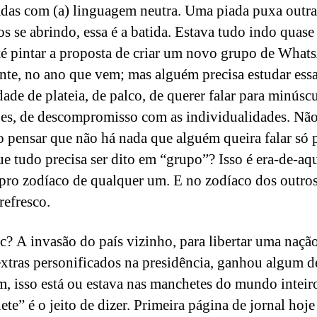
adas com (a) linguagem neutra. Uma piada puxa outr
s se abrindo, essa é a batida. Estava tudo indo quase
é pintar a proposta de criar um novo grupo de What
nte, no ano que vem; mas alguém precisa estudar ess
dade de plateia, de palco, de querer falar para minúsc
es, de descompromisso com as individualidades. Não
o pensar que não há nada que alguém queira falar só 
ue tudo precisa ser dito em “grupo”? Isso é era-de-aq
pro zodíaco de qualquer um. E no zodíaco dos outros
refresco.
? A invasão do país vizinho, para libertar uma naçã
extras personificados na presidência, ganhou algum d
 isso está ou estava nas manchetes do mundo inteir
te” é o jeito de dizer. Primeira página de jornal hoje