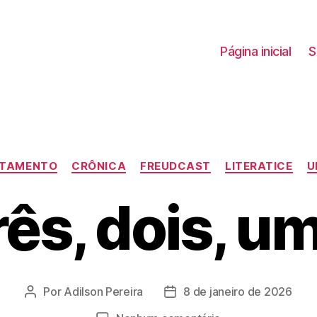
Página inicial
S
Categorias
TAMENTO
CRÔNICA
FREUDCAST
LITERATICE
U
rês, dois, u
Por
Adilson Pereira
8 de janeiro de 2026
Autor
Data
do
de