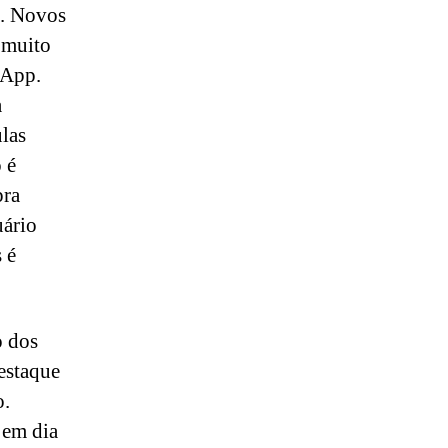
a. Novos
 muito
sApp.
a
ulas
 é
pra
uário
 é
o dos
estaque
o.
 em dia