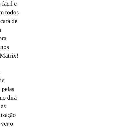
fácil e
em todos
 cara de
u
ara
enos
 Matrix!
.
de
 pelas
mo dirá
 as
tização
 ver o