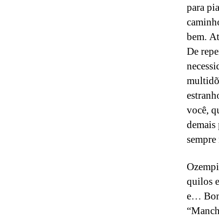
para pi
caminho
bem. At
De repe
necessi
multidõ
estranh
você, q
demais 
sempre 
Ozempic
quilos 
e… Bom,
“Manche