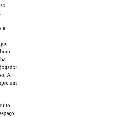
sso
.
s a
 que
r bom
nha
 jogador
so. A
empre um
muito
espaço