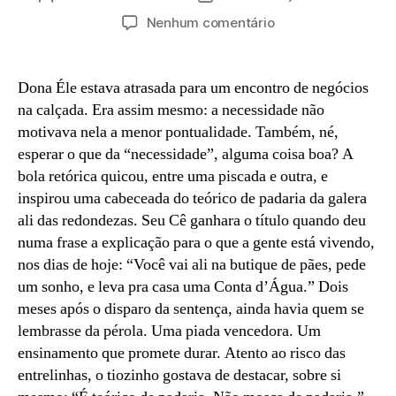
do
de
em
Nenhum comentário
post
publicação
Medo
e
caô
Dona Éle estava atrasada para um encontro de negócios
em
na calçada. Era assim mesmo: a necessidade não
Lalanjeilas
motivava nela a menor pontualidade. Também, né,
(#hiperlocal02)
esperar o que da “necessidade”, alguma coisa boa? A
bola retórica quicou, entre uma piscada e outra, e
inspirou uma cabeceada do teórico de padaria da galera
ali das redondezas. Seu Cê ganhara o título quando deu
numa frase a explicação para o que a gente está vivendo,
nos dias de hoje: “Você vai ali na butique de pães, pede
um sonho, e leva pra casa uma Conta d’Água.” Dois
meses após o disparo da sentença, ainda havia quem se
lembrasse da pérola. Uma piada vencedora. Um
ensinamento que promete durar. Atento ao risco das
entrelinhas, o tiozinho gostava de destacar, sobre si