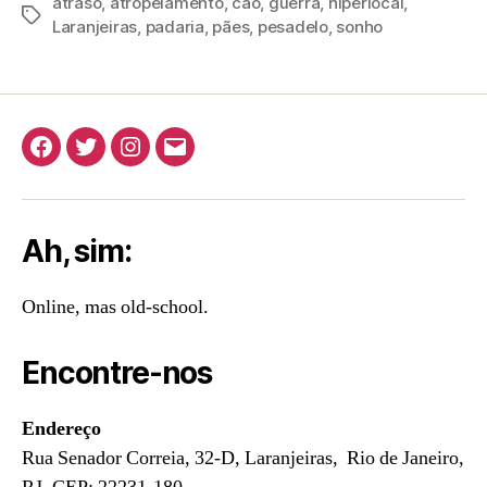
atraso
,
atropelamento
,
caô
,
guerra
,
hiperlocal
,
Tags
Laranjeiras
,
padaria
,
pães
,
pesadelo
,
sonho
Facebook
Twitter
Instagram
E-
mail
Ah, sim:
Online, mas old-school.
Encontre-nos
Endereço
Rua Senador Correia, 32-D, Laranjeiras, Rio de Janeiro,