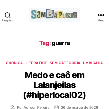
Pesquisar
Menu
sambapunk
Tag:
guerra
Categorias
CRÔNICA
LITERATICE
SEM CATEGORIA
UMBIGADA
Medo e caô em
Lalanjeilas
(#hiperlocal02)
Por
Adilson Pereira
26 de março de 2026
Autor
Data