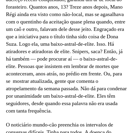
forasteiro. Quantos anos, 13? Treze anos depois, Mano
Régi ainda era visto como não-local, mas se agasalhava
com o quentinho da aceitação quase plena quando, entre
um caô e outro, falavam dele desse jeito. Engraçado era
que a iniciativa para o título tinha sido coisa de Dona
Suza. Logo ela, uma baixo-astral-de-elite. Isso. Há
atiradores e atiradoras de elite. Snipers, saca? Então, já
há também — pode procurar aí — o baixo-astral-de-
elite. Pessoas que insistem em lembrar de mortes que
aconteceram, anos atrás, no prédio em frente. Ou, para
se mostrar atualizada, gente que comenta o
atropelamento da semana passada. Não dá para condenar
por unanimidade um baixo-astral-de-elite. Eles têm
seguidores, desde quando essa palavra não era usada
com tanta frequência.
O noticiário mundo-cão preenchia os intervalos de
conversas difíceis. Tinha para todos. A doença do