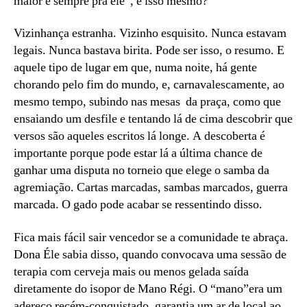
maior é sempre pra ele”, é isso mesmo?
Vizinhança estranha. Vizinho esquisito. Nunca estavam
legais. Nunca bastava birita. Pode ser isso, o resumo. E
aquele tipo de lugar em que, numa noite, há gente
chorando pelo fim do mundo, e, carnavalescamente, ao
mesmo tempo, subindo nas mesas da praça, como que
ensaiando um desfile e tentando lá de cima descobrir que
versos são aqueles escritos lá longe. A descoberta é
importante porque pode estar lá a última chance de
ganhar uma disputa no torneio que elege o samba da
agremiação. Cartas marcadas, sambas marcados, guerra
marcada. O gado pode acabar se ressentindo disso.
Fica mais fácil sair vencedor se a comunidade te abraça.
Dona Éle sabia disso, quando convocava uma sessão de
terapia com cerveja mais ou menos gelada saída
diretamente do isopor de Mano Régi. O “mano”era um
adereço recém-conquistado, garantia um ar de local ao