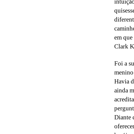
intuiçã
quisess
diferen
caminho
em que 
Clark K
Foi a s
menino 
Havia d
ainda m
acredita
pergunt
Diante d
oferece