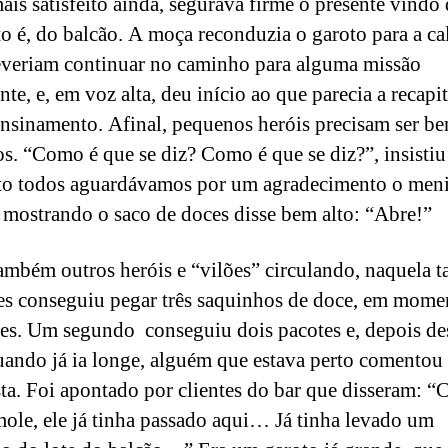
mais satisfeito ainda, segurava firme o presente vindo
sto é, do balcão. A moça reconduzia o garoto para a ca
veriam continuar no caminho para alguma missão
te, e, em voz alta, deu início ao que parecia a recapi
nsinamento. Afinal, pequenos heróis precisam ser b
s. “Como é que se diz? Como é que se diz?”, insistiu 
to todos aguardávamos por um agradecimento o men
e mostrando o saco de doces disse bem alto: “Abre!”
ambém outros heróis e “vilões” circulando, naquela t
s conseguiu pegar três saquinhos de doce, em mome
tes. Um segundo conseguiu dois pacotes e, depois de
quando já ia longe, alguém que estava perto comentou
ta. Foi apontado por clientes do bar que disseram: “
ole, ele já tinha passado aqui… Já tinha levado um