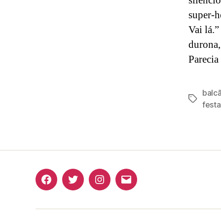
silênci
super-h
Vai lá.
durona,
Parecia
balc
Tags
festa
Facebook
Twitter
Instagram
E-
mail