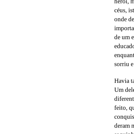
herói, 
céus, i
onde de
importan
de um e
educado
enquan
sorriu 
Havia t
Um dele
diferen
feito, 
conquis
deram m