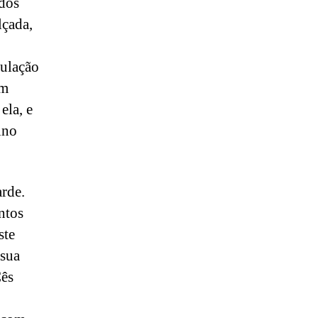
 dos
lçada,
tulação
em
ela, e
ino
arde.
ntos
ste
 sua
Cês