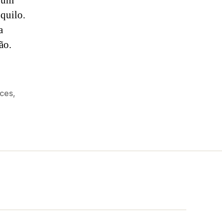
á um
quilo.
a
ão.
ces
,