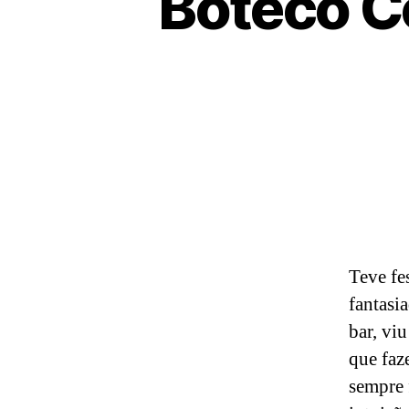
Boteco C
Teve fe
fantasi
bar, vi
que faz
sempre 