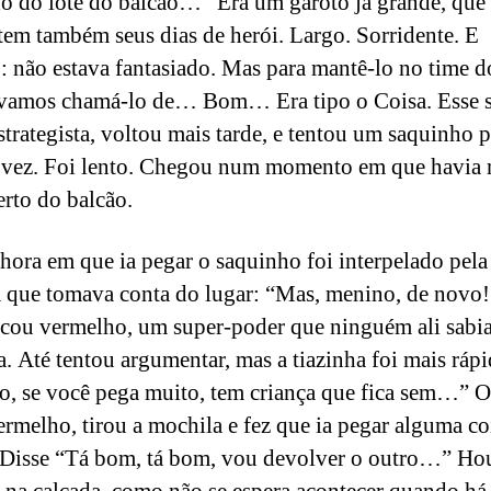
o do lote do balcão…” Era um garoto já grande, que
 tem também seus dias de herói. Largo. Sorridente. E
o: não estava fantasiado. Mas para mantê-lo no time d
 vamos chamá-lo de… Bom… Era tipo o Coisa. Esse
estrategista, voltou mais tarde, e tentou um saquinho p
a vez. Foi lento. Chegou num momento em que havia 
erto do balcão.
hora em que ia pegar o saquinho foi interpelado pela
a que tomava conta do lugar: “Mas, menino, de novo
icou vermelho, um super-poder que ninguém ali sabi
ha. Até tentou argumentar, mas a tiazinha foi mais rápi
, se você pega muito, tem criança que fica sem…” O
ermelho, tirou a mochila e fez que ia pegar alguma coi
 Disse “Tá bom, tá bom, vou devolver o outro…” H