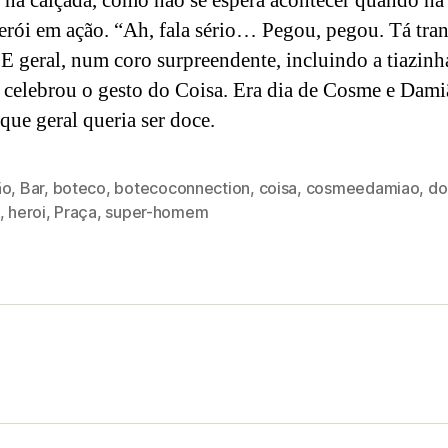
o na calçada, como não se espera acontecer quando h
erói em ação. “Ah, fala sério… Pegou, pegou. Tá tran
” E geral, num coro surpreendente, incluindo a tiazinh
 celebrou o gesto do Coisa. Era dia de Cosme e Dami
 que geral queria ser doce.
ão
,
Bar
,
boteco
,
botecoconnection
,
coisa
,
cosmeedamiao
,
do
,
heroi
,
Praça
,
super-homem