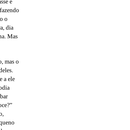
sse e
 fazendo
do o
a, dia
lha. Mas
o, mas o
deles.
 a ele
odia
 bar
oce?”
o,
equeno