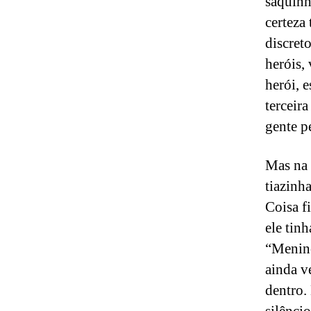
saquinh
certeza
discret
heróis,
herói, 
terceir
gente p
Mas na 
tiazinh
Coisa f
ele tin
“Menino
ainda v
dentro.