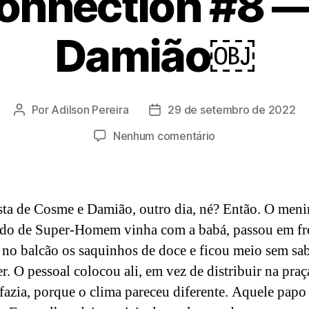
onnection #8 
Damião￼
Por
Adilson Pereira
29 de setembro de 2022
Autor
Data
do
de
em
Nenhum comentário
post
publicação
Boteco
Connection
#8
—
sta de Cosme e Damião, outro dia, né? Então. O men
Cosme
ado de Super-Homem vinha com a babá, passou em fr
e
u no balcão os saquinhos de doce e ficou meio sem sa
Damião
￼
er. O pessoal colocou ali, em vez de distribuir na pra
fazia, porque o clima pareceu diferente. Aquele papo