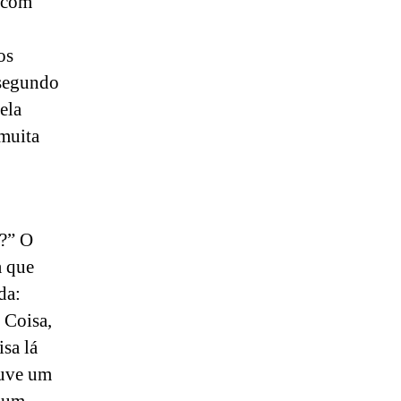
 com
os
 segundo
ela
muita
!?” O
a que
da:
 Coisa,
sa lá
ouve um