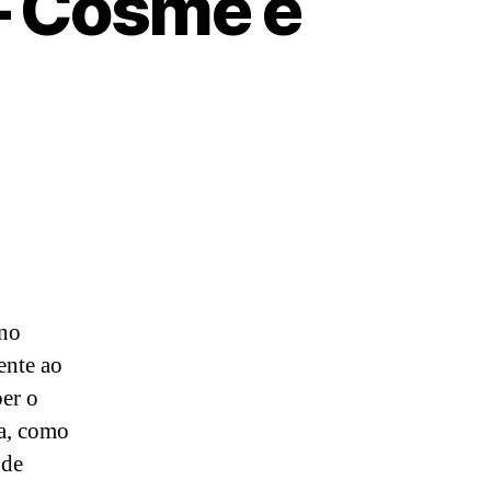
— Cosme e
ino
ente ao
ber o
ça, como
 de