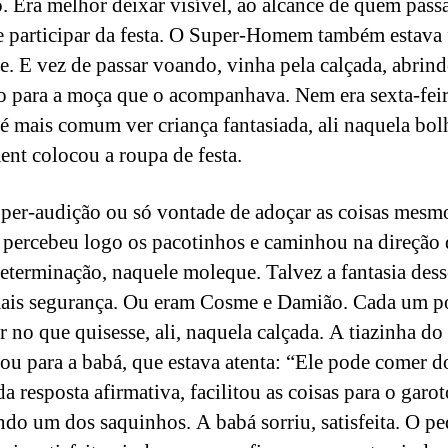
o. Era melhor deixar visível, ao alcance de quem passa
e participar da festa. O Super-Homem também estava
te. E vez de passar voando, vinha pela calçada, abrin
 para a moça que o acompanhava. Nem era sexta-feir
é mais comum ver criança fantasiada, ali naquela bo
ent colocou a roupa de festa.
uper-audição ou só vontade de adoçar as coisas mesm
percebeu logo os pacotinhos e caminhou na direção 
eterminação, naquele moleque. Talvez a fantasia desse
ais segurança. Ou eram Cosme e Damião. Cada um p
r no que quisesse, ali, naquela calçada. A tiazinha do
ou para a babá, que estava atenta: “Ele pode comer d
a resposta afirmativa, facilitou as coisas para o garot
ndo um dos saquinhos. A babá sorriu, satisfeita. O p