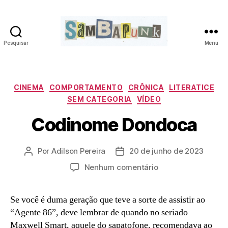
Pesquisar
Menu
sambapunk
Categorias
CINEMA
COMPORTAMENTO
CRÔNICA
LITERATICE
SEM CATEGORIA
VÍDEO
Codinome Dondoca
Por
Adilson Pereira
20 de junho de 2023
Autor
Data
do
de
em
Nenhum comentário
post
publicação
Codinome
Dondoca
Se você é duma geração que teve a sorte de assistir ao
“Agente 86”, deve lembrar de quando no seriado
Maxwell Smart, aquele do sapatofone, recomendava ao