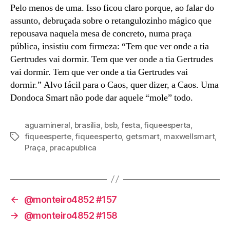
Pelo menos de uma. Isso ficou claro porque, ao falar do
assunto, debruçada sobre o retangulozinho mágico que
repousava naquela mesa de concreto, numa praça
pública, insistiu com firmeza: “Tem que ver onde a tia
Gertrudes vai dormir. Tem que ver onde a tia Gertrudes
vai dormir. Tem que ver onde a tia Gertrudes vai
dormir.” Alvo fácil para o Caos, quer dizer, a Caos. Uma
Dondoca Smart não pode dar aquele “mole” todo.
aguamineral
,
brasilia
,
bsb
,
festa
,
fiqueesperta
,
fiqueesperte
,
fiqueesperto
,
getsmart
,
maxwellsmart
,
Tags
Praça
,
pracapublica
←
@monteiro4852 #157
→
@monteiro4852 #158