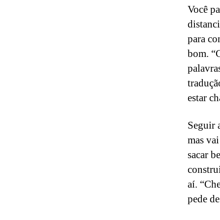
Você pa
distanc
para co
bom. “C
palavra
traduçã
estar c
Seguir a
mas vai
sacar b
constru
aí. “Che
pede de