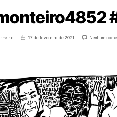
onteiro4852 
or
-> ->
17 de fevereiro de 2021
Nenhum comen
r
Data
de
publicação