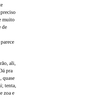
te
 preciso
 e muito
e de
 parece
ão, ali,
 Dá pra
, quase
; tenta,
te zoa e