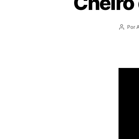
Cheiro 
Por
A
Autor
do
post