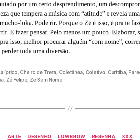
utado por um certo desprendimento, um descompro
eza que tempera a música com “atitude” e revela uma
ucho-loka. Pode rir. Porque o Zé é isso, é pra te faze
rtir. E fazer pensar. Pelo menos um pouco. Elaborar, 
 pra isso, melhor procurar alguém “com nome”, corre
e perder toda uma diversão.
alíptico
,
Cheiro de Treta
,
Coletânea
,
Coletivo
,
Curitiba
,
Pare
ia
,
Zé Felipe
,
Ze Sem Nome
Categorias
ARTE
DESENHO
LOWBROW
RESENHA
XXX