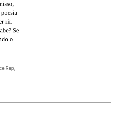
misso,
 poesia
r rir.
sabe? Se
ndo o
ce Rap
,