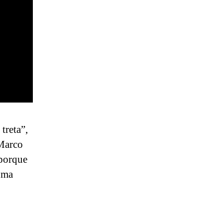
treta”,
 Marco
 porque
uma