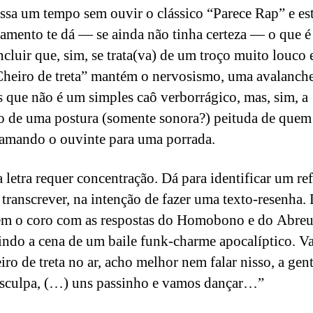
ssa um tempo sem ouvir o clássico “Parece Rap” e es
iamento te dá — se ainda não tinha certeza — o que é
ncluir que, sim, se trata(va) de um troço muito louco
heiro de treta” mantém o nervosismo, uma avalanch
s que não é um simples caô verborrágico, mas, sim, a
o de uma postura (somente sonora?) peituda de quem
hamando o ouvinte para uma porrada.
 letra requer concentração. Dá para identificar um refr
 transcrever, na intenção de fazer uma texto-resenha.
em o coro com as respostas do Homobono e do Abreu
indo a cena de um baile funk-charme apocalíptico. Vai
iro de treta no ar, acho melhor nem falar nisso, a gen
sculpa, (…) uns passinho e vamos dançar…”