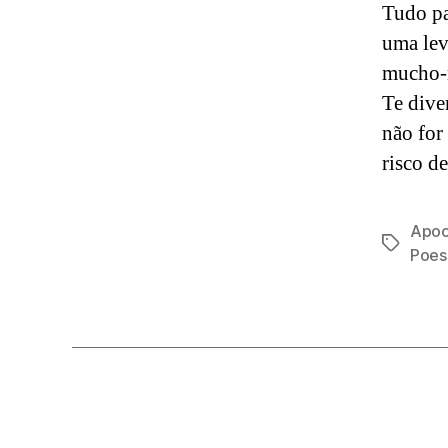
Tudo pa
uma lev
mucho-m
Te dive
não for
risco d
Apoc
Tags
Poes