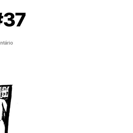
#37
em
tário
@monteiro4852
#37