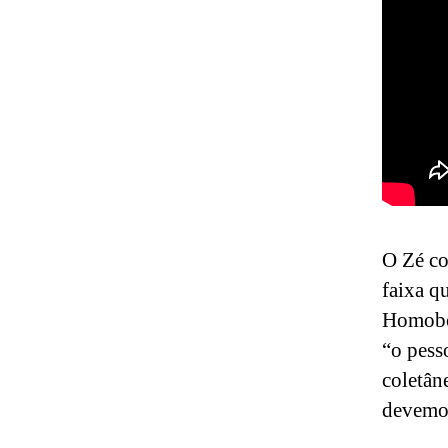
O Zé co
faixa q
Homobon
“o pess
coletân
devemos