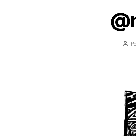
@m
P
Auto
do
post