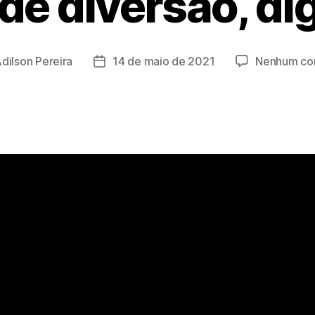
de diversão, dig
dilson Pereira
14 de maio de 2021
Nenhum co
Data
de
publicação